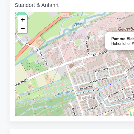
Standort & Anfahrt
+
−
Pamme Elekt
Hohenloher 