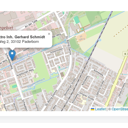
×
ro Inh. Gerhard Schmidt
Weg 2, 33102 Paderborn
Leaflet
|
©
OpenStre