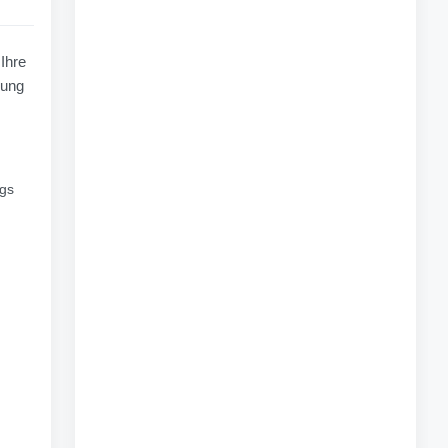
Ihre
nung
ugs