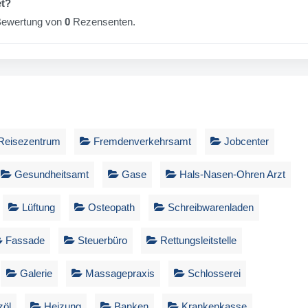
et?
-Bewertung von
0
Rezensenten.
eisezentrum
Fremdenverkehrsamt
Jobcenter
Gesundheitsamt
Gase
Hals-Nasen-Ohren Arzt
Lüftung
Osteopath
Schreibwarenladen
Fassade
Steuerbüro
Rettungsleitstelle
Galerie
Massagepraxis
Schlosserei
zöl
Heizung
Banken
Krankenkasse