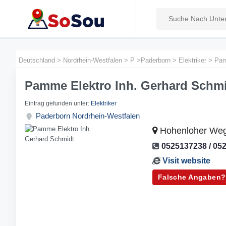
Deutschland
>
Nordrhein-Westfalen
>
P
>
Paderborn
>
Elektriker
>
Pam
Pamme Elektro Inh. Gerhard Schm
Eintrag gefunden unter:
Elektriker
Paderborn
Nordrhein-Westfalen
Hohenloher Weg
0525137238 / 05
Visit website
Falsche Angaben?