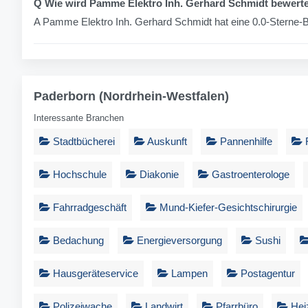
Q Wie wird Pamme Elektro Inh. Gerhard Schmidt bewert
A Pamme Elektro Inh. Gerhard Schmidt hat eine 0.0-Sterne
Paderborn (Nordrhein-Westfalen)
Interessante Branchen
Stadtbücherei
Auskunft
Pannenhilfe
R
Hochschule
Diakonie
Gastroenterologe
Fahrradgeschäft
Mund-Kiefer-Gesichtschirurgie
Bedachung
Energieversorgung
Sushi
Hausgeräteservice
Lampen
Postagentur
Polizeiwache
Landwirt
Pfarrbüro
Hei