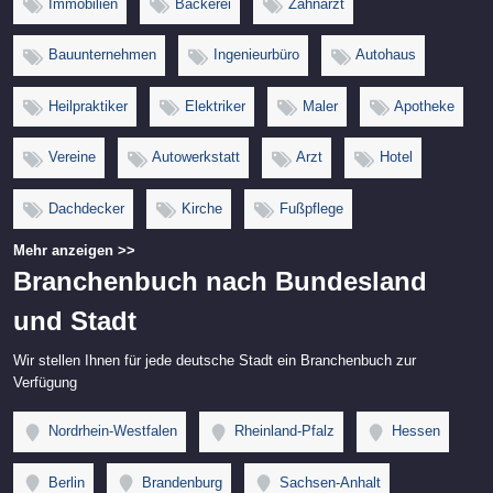
Immobilien
Bäckerei
Zahnarzt
Bauunternehmen
Ingenieurbüro
Autohaus
Heilpraktiker
Elektriker
Maler
Apotheke
Vereine
Autowerkstatt
Arzt
Hotel
Dachdecker
Kirche
Fußpflege
Mehr anzeigen >>
Branchenbuch nach Bundesland
und Stadt
Wir stellen Ihnen für jede deutsche Stadt ein Branchenbuch zur
Verfügung
Nordrhein-Westfalen
Rheinland-Pfalz
Hessen
Berlin
Brandenburg
Sachsen-Anhalt