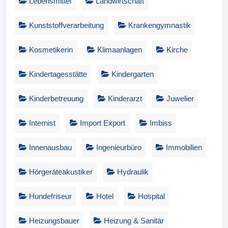
Lebensmittel
Landwirtschaft
Kunststoffverarbeitung
Krankengymnastik
Kosmetikerin
Klimaanlagen
Kirche
Kindertagesstätte
Kindergarten
Kinderbetreuung
Kinderarzt
Juwelier
Internist
Import Export
Imbiss
Innenausbau
Ingenieurbüro
Immobilien
Hörgeräteakustiker
Hydraulik
Hundefriseur
Hotel
Hospital
Heizungsbauer
Heizung & Sanitär