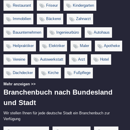
Restaurant
Friseur
Kindergarten
Immobilien
Bäckerei
Zahnarzt
Bauunternehmen
Ingenieurbüro
Autohaus
Heilpraktiker
Elektriker
Maler
Apotheke
Vereine
Autowerkstatt
Arzt
Hotel
Dachdecker
Kirche
Fußpflege
Mehr anzeigen >>
Branchenbuch nach Bundesland
und Stadt
Wir stellen Ihnen für jede deutsche Stadt ein Branchenbuch zur
Verfügung