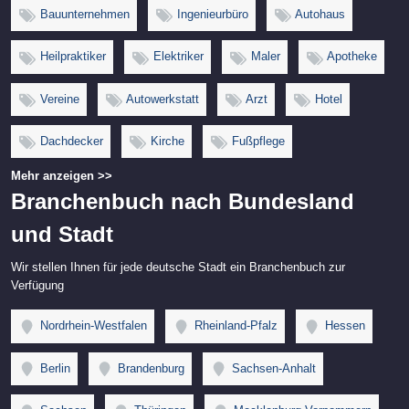
Bauunternehmen
Ingenieurbüro
Autohaus
Heilpraktiker
Elektriker
Maler
Apotheke
Vereine
Autowerkstatt
Arzt
Hotel
Dachdecker
Kirche
Fußpflege
Mehr anzeigen >>
Branchenbuch nach Bundesland
und Stadt
Wir stellen Ihnen für jede deutsche Stadt ein Branchenbuch zur
Verfügung
Nordrhein-Westfalen
Rheinland-Pfalz
Hessen
Berlin
Brandenburg
Sachsen-Anhalt