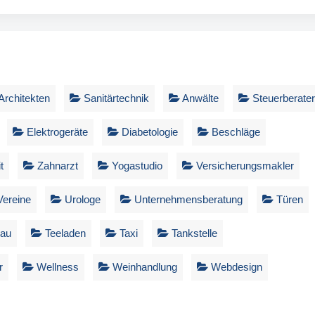
Architekten
Sanitärtechnik
Anwälte
Steuerberater
Elektrogeräte
Diabetologie
Beschläge
t
Zahnarzt
Yogastudio
Versicherungsmakler
ereine
Urologe
Unternehmensberatung
Türen
bau
Teeladen
Taxi
Tankstelle
r
Wellness
Weinhandlung
Webdesign