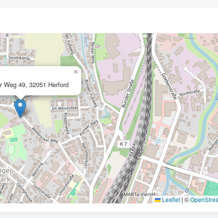
×
r Weg 49, 32051 Herford
Leaflet
|
©
OpenStre