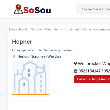
Deutschland
>
Nordrhein-Westfalen
>
H
>
Herford
>
Verpackungsmateri
Hepner
Eintrag gefunden unter:
Verpackungsmaterial
Herford
Nordrhein-Westfalen
Wellbrocker Weg
0522154147 / 05
Falsche Angaben?