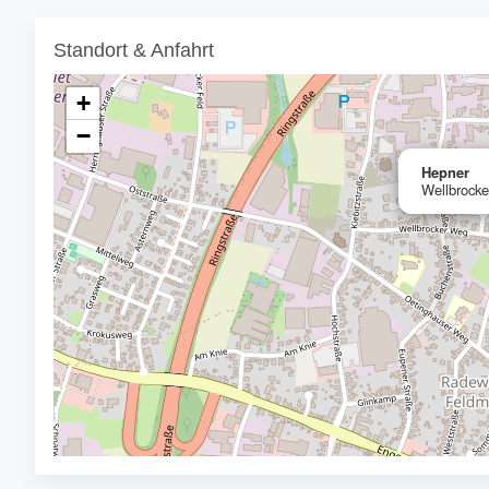
Standort & Anfahrt
+
−
Hepner
Wellbrocke