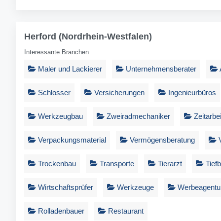
Herford (Nordrhein-Westfalen)
Interessante Branchen
Maler und Lackierer
Unternehmensberater
Schlosser
Versicherungen
Ingenieurbüros
Werkzeugbau
Zweiradmechaniker
Zeitarbei
Verpackungsmaterial
Vermögensberatung
V
Trockenbau
Transporte
Tierarzt
Tief
Wirtschaftsprüfer
Werkzeuge
Werbeagentu
Rolladenbauer
Restaurant