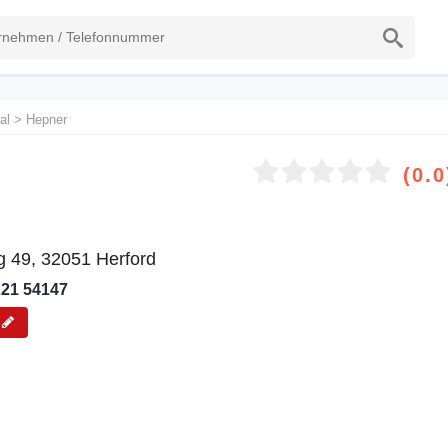
al
>
Hepner
(0.0
 49, 32051 Herford
221 54147