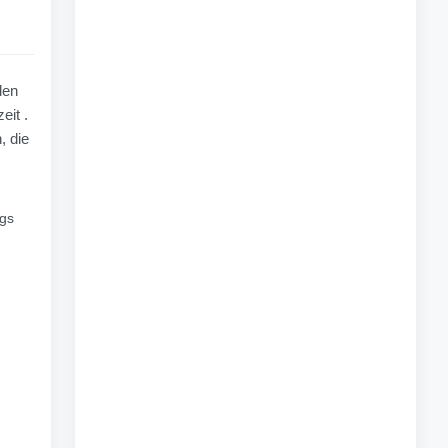
den
eit .
, die
ugs