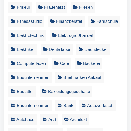
Friseur
Frauenarzt
Fliesen
Fitnessstudio
Finanzberater
Fahrschule
Elektrotechnik
Elektrogroßhandel
Elektriker
Dentallabor
Dachdecker
Computerladen
Café
Bäckerei
Busunternehmen
Briefmarken Ankauf
Bestatter
Bekleidungsgeschäfte
Bauunternehmen
Bank
Autowerkstatt
Autohaus
Arzt
Architekt