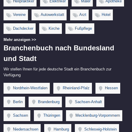
Heilpraktiker
Elektriker
Maler
Apotheke
Vereine
Autowerkstatt
Arzt
Hotel
Dachdecker
Kirche
Fußpflege
Mehr anzeigen >>
Branchenbuch nach Bundesland
und Stadt
Wir stellen Ihnen für jede deutsche Stadt ein Branchenbuch zur
Verfügung
Nordrhein-Westfalen
Rheinland-Pfalz
Hessen
Berlin
Brandenburg
Sachsen-Anhalt
Sachsen
Thüringen
Mecklenburg-Vorpommern
Niedersachsen
Hamburg
Schleswig-Holstein