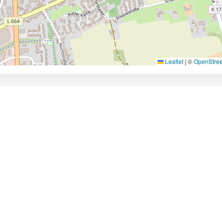
Leaflet
|
©
OpenStre