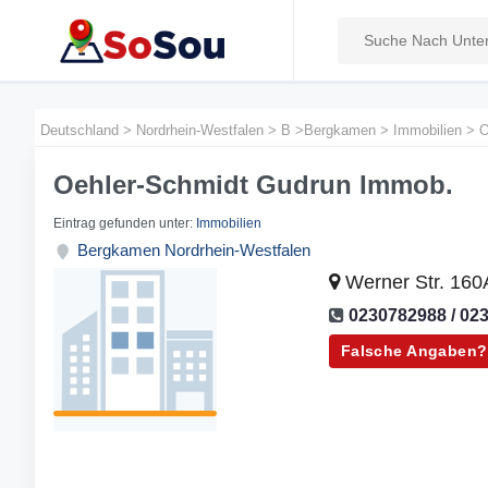
Deutschland
>
Nordrhein-Westfalen
>
B
>
Bergkamen
>
Immobilien
>
O
Oehler-Schmidt Gudrun Immob.
Eintrag gefunden unter:
Immobilien
Bergkamen
Nordrhein-Westfalen
Werner Str. 16
0230782988 / 02
Falsche Angaben?