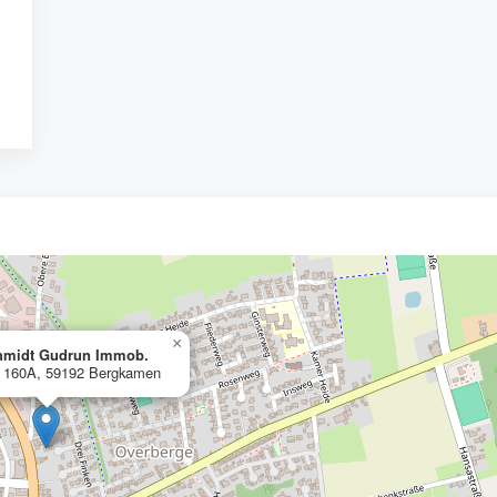
×
hmidt Gudrun Immob.
. 160A, 59192 Bergkamen