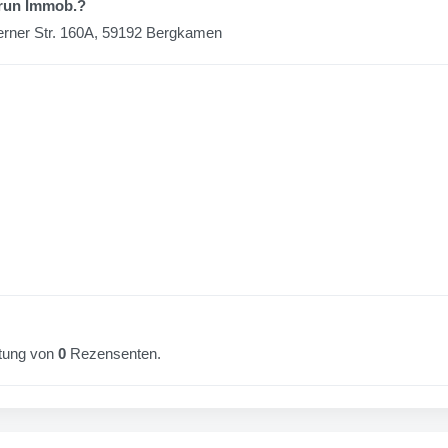
drun Immob.?
erner Str. 160A, 59192 Bergkamen
rtung von
0
Rezensenten.