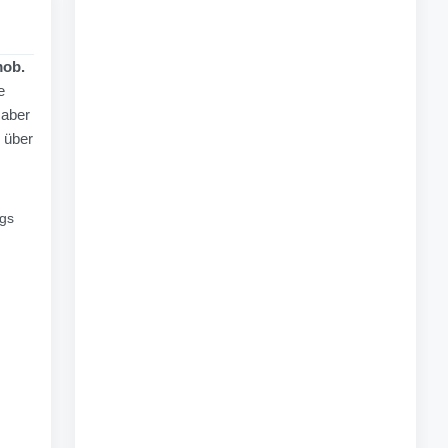
mob.
e
 aber
 über
ugs