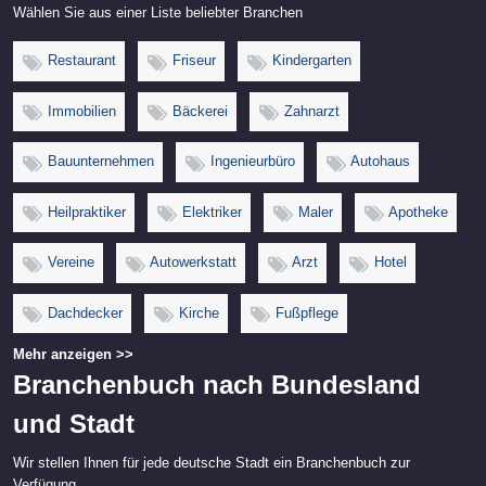
Wählen Sie aus einer Liste beliebter Branchen
Restaurant
Friseur
Kindergarten
Immobilien
Bäckerei
Zahnarzt
Bauunternehmen
Ingenieurbüro
Autohaus
Heilpraktiker
Elektriker
Maler
Apotheke
Vereine
Autowerkstatt
Arzt
Hotel
Dachdecker
Kirche
Fußpflege
Mehr anzeigen >>
Branchenbuch nach Bundesland
und Stadt
Wir stellen Ihnen für jede deutsche Stadt ein Branchenbuch zur
Verfügung