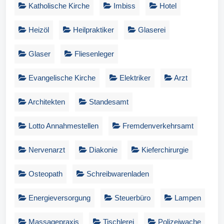
Katholische Kirche
Imbiss
Hotel
Heizöl
Heilpraktiker
Glaserei
Glaser
Fliesenleger
Evangelische Kirche
Elektriker
Arzt
Architekten
Standesamt
Lotto Annahmestellen
Fremdenverkehrsamt
Nervenarzt
Diakonie
Kieferchirurgie
Osteopath
Schreibwarenladen
Energieversorgung
Steuerbüro
Lampen
Massagepraxis
Tischlerei
Polizeiwache