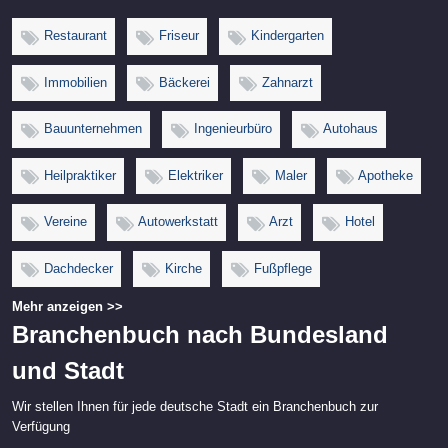
Restaurant
Friseur
Kindergarten
Immobilien
Bäckerei
Zahnarzt
Bauunternehmen
Ingenieurbüro
Autohaus
Heilpraktiker
Elektriker
Maler
Apotheke
Vereine
Autowerkstatt
Arzt
Hotel
Dachdecker
Kirche
Fußpflege
Mehr anzeigen >>
Branchenbuch nach Bundesland
und Stadt
Wir stellen Ihnen für jede deutsche Stadt ein Branchenbuch zur
Verfügung