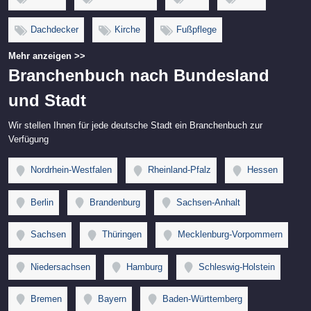
Dachdecker
Kirche
Fußpflege
Mehr anzeigen >>
Branchenbuch nach Bundesland
und Stadt
Wir stellen Ihnen für jede deutsche Stadt ein Branchenbuch zur
Verfügung
Nordrhein-Westfalen
Rheinland-Pfalz
Hessen
Berlin
Brandenburg
Sachsen-Anhalt
Sachsen
Thüringen
Mecklenburg-Vorpommern
Niedersachsen
Hamburg
Schleswig-Holstein
Bremen
Bayern
Baden-Württemberg