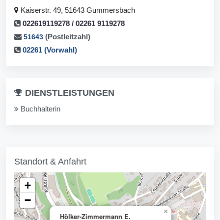
Kaiserstr. 49, 51643 Gummersbach
022619119278 / 02261 9119278
(Postleitzahl)
51643
02261 (Vorwahl)
DIENSTLEISTUNGEN
Buchhalterin
Standort & Anfahrt
+
−
×
Hölker-Zimmermann E.