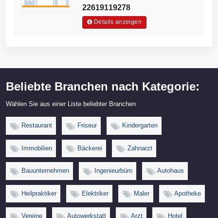
22619119278
Details anzeigen
Beliebte Branchen nach Kategorie:
Wählen Sie aus einer Liste beliebter Branchen
Restaurant
Friseur
Kindergarten
Immobilien
Bäckerei
Zahnarzt
Bauunternehmen
Ingenieurbüro
Autohaus
Heilpraktiker
Elektriker
Maler
Apotheke
Vereine
Autowerkstatt
Arzt
Hotel