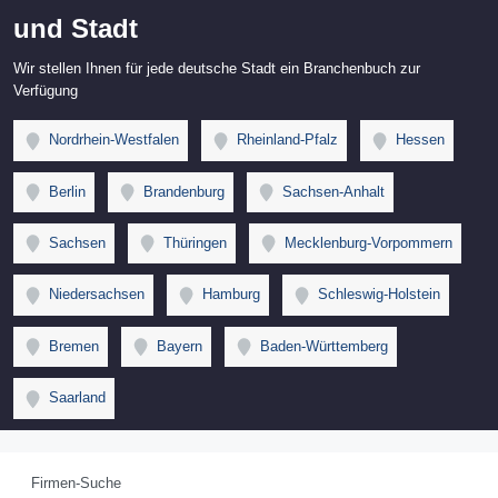
und Stadt
Wir stellen Ihnen für jede deutsche Stadt ein Branchenbuch zur
Verfügung
Nordrhein-Westfalen
Rheinland-Pfalz
Hessen
Berlin
Brandenburg
Sachsen-Anhalt
Sachsen
Thüringen
Mecklenburg-Vorpommern
Niedersachsen
Hamburg
Schleswig-Holstein
Bremen
Bayern
Baden-Württemberg
Saarland
Firmen-Suche