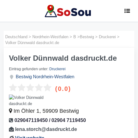
Deutschland
>
Nordrhein-Westfalen
>
B
>
Bestwig
>
Druckerei
>
Volker Dünnwald dasdruckt.de
Volker Dünnwald dasdruckt.de
Eintrag gefunden unter:
Druckerei
Bestwig
Nordrhein-Westfalen
(0.0)
Im Öhler 1, 59909 Bestwig
029047119450 / 02904 7119450
lena.storch@dasdruckt.de