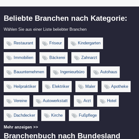
Beliebte Branchen nach Kategorie:
Wählen Sie aus einer Liste beliebter Branchen
Restaurant
Friseur
Kindergarten
Immobilien
Bäckerei
Zahnarzt
Bauunternehmen
Ingenieurbüro
Autohaus
Heilpraktiker
Elektriker
Maler
Apotheke
Vereine
Autowerkstatt
Arzt
Hotel
Dachdecker
Kirche
Fußpflege
Mehr anzeigen >>
Branchenbuch nach Bundesland