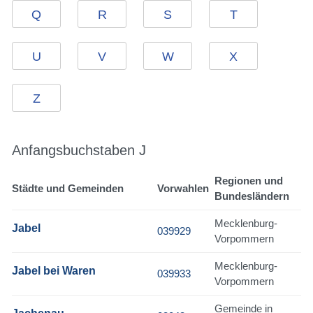
Q
R
S
T
U
V
W
X
Z
Anfangsbuchstaben J
Regionen und
Städte und Gemeinden
Vorwahlen
Bundesländern
Mecklenburg-
Jabel
039929
Vorpommern
Mecklenburg-
Jabel bei Waren
039933
Vorpommern
Gemeinde in