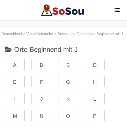
Deutschland
>
Vorwahlensuche
>
Städte und Gemeinden Beginnend mit J
Orte Beginnend mit J
A
B
C
D
E
F
G
H
I
J
K
L
M
N
O
P