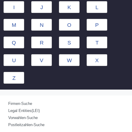
I
J
K
L
M
N
O
P
Q
R
S
T
U
V
W
X
Z
Firmen-Suche
Legal Entities(LEI)
Vorwahlen-Suche
Postleitzahlen-Suche