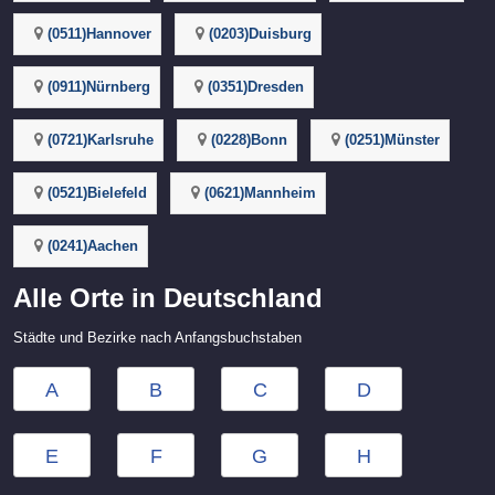
(0511)Hannover
(0203)Duisburg
(0911)Nürnberg
(0351)Dresden
(0721)Karlsruhe
(0228)Bonn
(0251)Münster
(0521)Bielefeld
(0621)Mannheim
(0241)Aachen
Alle Orte in Deutschland
Städte und Bezirke nach Anfangsbuchstaben
A
B
C
D
E
F
G
H