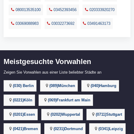
080013535100
03452393456
020333920270
03069088983
03032273692
03491463173
Meistgesuchte Vorwahlen
Zeigen Sie Vorwahlen aus einer Liste beliebter Städte an
(030) Berlin
(089)München
(040)Hamburg
(0221)Köln
(069)Frankfurt am Main
(0201)Essen
(0202)Wuppertal
(0711)Stuttgart
(0421)Bremen
(0231)Dortmund
(0341)Leipzig