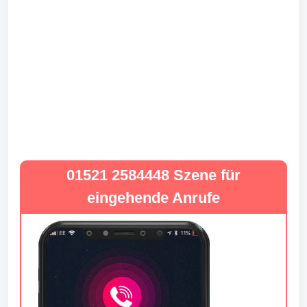
01521 2584448 Szene für
eingehende Anrufe