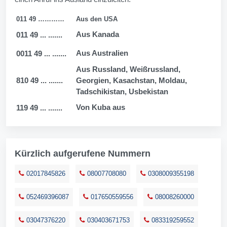
011 49 …………
Aus den USA
Aus Kanada
011 49 ... .......
Aus Australien
0011 49 ... .......
Aus Russland, Weißrussland,
810 49 ... .......
Georgien, Kasachstan, Moldau,
Tadschikistan, Usbekistan
Von Kuba aus
119 49 ... .......
Kürzlich aufgerufene Nummern
02017845826
08007708080
0308009355198
052469396087
017650559556
08008260000
03047376220
030403671753
083319259552