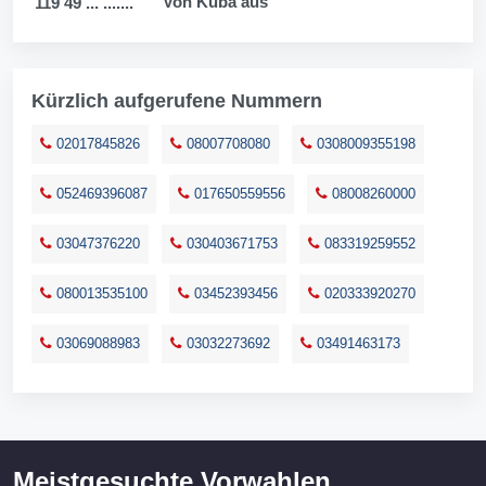
Von Kuba aus
119 49 ... .......
Kürzlich aufgerufene Nummern
02017845826
08007708080
0308009355198
052469396087
017650559556
08008260000
03047376220
030403671753
083319259552
080013535100
03452393456
020333920270
03069088983
03032273692
03491463173
Meistgesuchte Vorwahlen