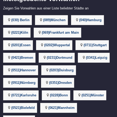
Zeigen Sie Vorwahlen aus einer Liste beliebter Städte an
(030) Berlin
(089)München
(040)Hamburg
(0221)Köln
(069)Frankfurt am Main
(0201)Essen
(0202)Wuppertal
(0711)Stuttgart
(0421)Bremen
(0231)Dortmund
(0341)Leipzig
(0511)Hannover
(0203)Duisburg
(0911)Nürnberg
(0351)Dresden
(0721)Karlsruhe
(0228)Bonn
(0251)Münster
(0521)Bielefeld
(0621)Mannheim