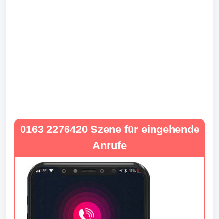
0163 2276420 Szene für eingehende
Anrufe