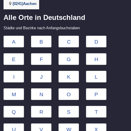
(0241)Aachen
Alle Orte in Deutschland
Städte und Bezirke nach Anfangsbuchstaben
A
B
C
D
E
F
G
H
I
J
K
L
M
N
O
P
Q
R
S
T
U
V
W
X