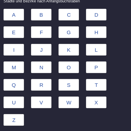
Städte und Bezirke nach Anfangsbuchstaben
A
B
C
D
E
F
G
H
I
J
K
L
M
N
O
P
Q
R
S
T
U
V
W
X
Z