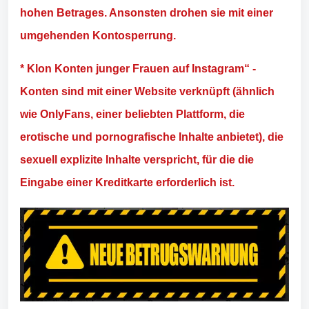
hohen Betrages. Ansonsten drohen sie mit einer
umgehenden Kontosperrung.
* Klon Konten junger Frauen auf Instagram“ -
Konten sind mit einer Website verknüpft (ähnlich
wie OnlyFans, einer beliebten Plattform, die
erotische und pornografische Inhalte anbietet), die
sexuell explizite Inhalte verspricht, für die die
Eingabe einer Kreditkarte erforderlich ist.