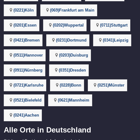
(0221)Köln
(069)Frankfurt am Main
(0201)Essen
(0202)Wuppertal
(0711)Stuttgart
(0421)Bremen
(0231)Dortmund
(0341)Leipzig
(0511)Hannover
(0203)Duisburg
(0911)Nürnberg
(0351)Dresden
(0721)Karlsruhe
(0228)Bonn
(0251)Münster
(0521)Bielefeld
(0621)Mannheim
(0241)Aachen
Alle Orte in Deutschland