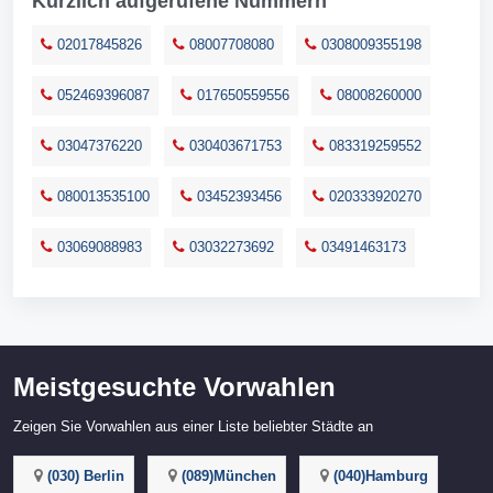
Kürzlich aufgerufene Nummern
02017845826
08007708080
0308009355198
052469396087
017650559556
08008260000
03047376220
030403671753
083319259552
080013535100
03452393456
020333920270
03069088983
03032273692
03491463173
Meistgesuchte Vorwahlen
Zeigen Sie Vorwahlen aus einer Liste beliebter Städte an
(030) Berlin
(089)München
(040)Hamburg