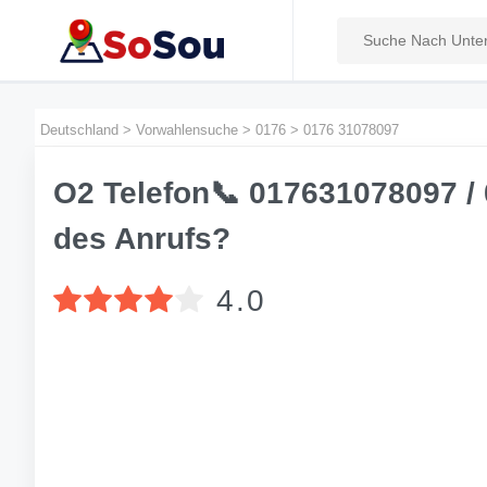
Deutschland
>
Vorwahlensuche
>
0176
>
0176 31078097
O2 Telefon📞 017631078097 /
des Anrufs?
4.0