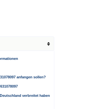
ormationen
631078097 anfangen sollen?
7631078097
in Deutschland verbreitet haben