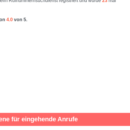
im Rufnummernsuchdienst registriert und wurde
23
mal
von
4.0
von 5.
ene für eingehende Anrufe