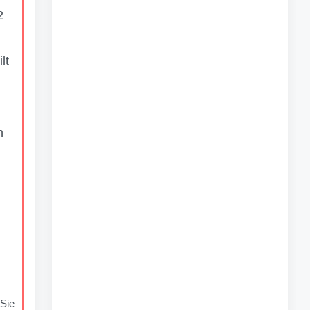
2
lt
n
Sie