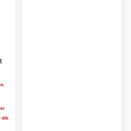
t
es.
ner
r die