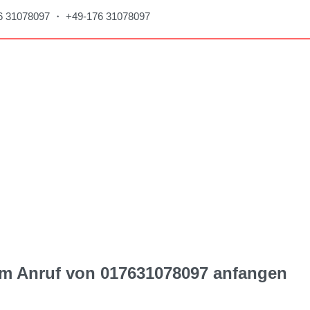
176 31078097 ・ +49-176 31078097
dem Anruf von 017631078097 anfangen