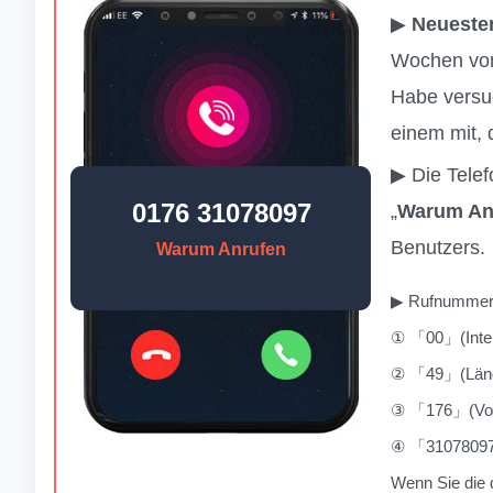
▶
Neueste
Wochen von
Habe versuc
einem mit, 
▶ Die Tele
0176 31078097
„
Warum An
Benutzers.
Warum Anrufen
▶ Rufnummern
① 「00」(Inter
② 「49」(Lände
③ 「176」(Vorw
④ 「31078097
Wenn Sie die 