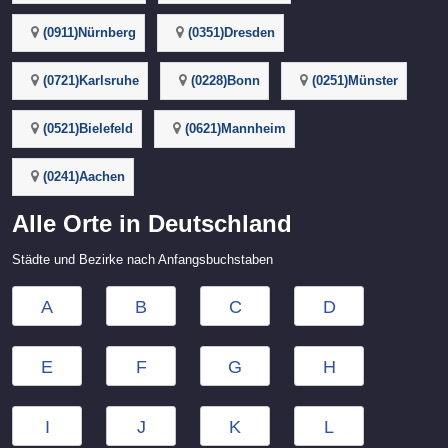
(0911)Nürnberg
(0351)Dresden
(0721)Karlsruhe
(0228)Bonn
(0251)Münster
(0521)Bielefeld
(0621)Mannheim
(0241)Aachen
Alle Orte in Deutschland
Städte und Bezirke nach Anfangsbuchstaben
A
B
C
D
E
F
G
H
I
J
K
L