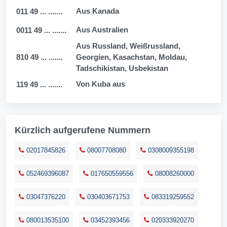
Aus Kanada
011 49 ... .......
Aus Australien
0011 49 ... .......
Aus Russland, Weißrussland,
810 49 ... .......
Georgien, Kasachstan, Moldau,
Tadschikistan, Usbekistan
Von Kuba aus
119 49 ... .......
Kürzlich aufgerufene Nummern
02017845826
08007708080
0308009355198
052469396087
017650559556
08008260000
03047376220
030403671753
083319259552
080013535100
03452393456
020333920270