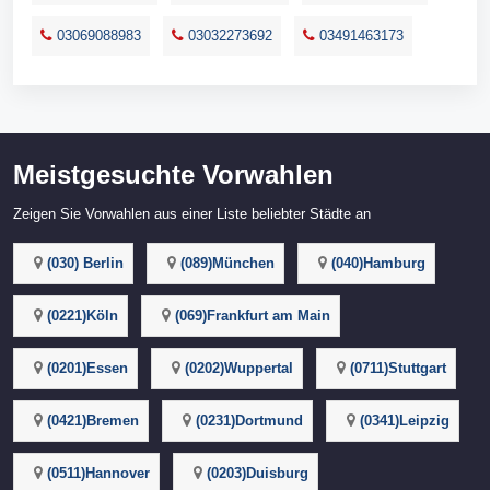
03069088983
03032273692
03491463173
Meistgesuchte Vorwahlen
Zeigen Sie Vorwahlen aus einer Liste beliebter Städte an
(030) Berlin
(089)München
(040)Hamburg
(0221)Köln
(069)Frankfurt am Main
(0201)Essen
(0202)Wuppertal
(0711)Stuttgart
(0421)Bremen
(0231)Dortmund
(0341)Leipzig
(0511)Hannover
(0203)Duisburg