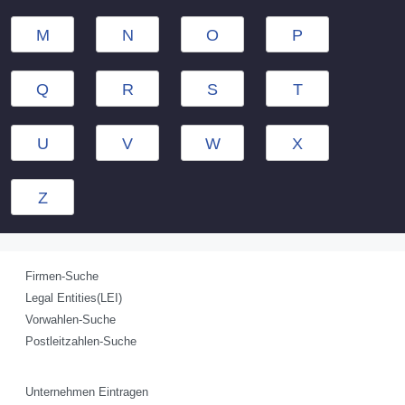
M
N
O
P
Q
R
S
T
U
V
W
X
Z
Firmen-Suche
Legal Entities(LEI)
Vorwahlen-Suche
Postleitzahlen-Suche
Unternehmen Eintragen