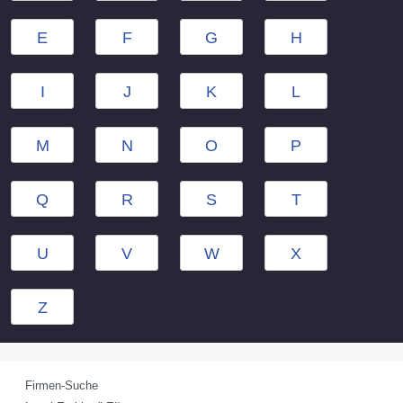
E
F
G
H
I
J
K
L
M
N
O
P
Q
R
S
T
U
V
W
X
Z
Firmen-Suche