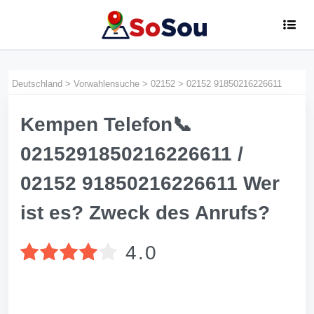
Deutschland
>
Vorwahlensuche
>
02152
>
02152 91850216226611
Kempen Telefon📞
0215291850216226611 /
02152 91850216226611 Wer
ist es? Zweck des Anrufs?
4.0