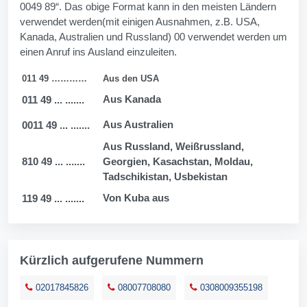
0049 89“. Das obige Format kann in den meisten Ländern
verwendet werden(mit einigen Ausnahmen, z.B. USA,
Kanada, Australien und Russland) 00 verwendet werden um
einen Anruf ins Ausland einzuleiten.
011 49 …………
Aus den USA
Aus Kanada
011 49 ... .......
Aus Australien
0011 49 ... .......
Aus Russland, Weißrussland,
810 49 ... .......
Georgien, Kasachstan, Moldau,
Tadschikistan, Usbekistan
Von Kuba aus
119 49 ... .......
Kürzlich aufgerufene Nummern
02017845826
08007708080
0308009355198