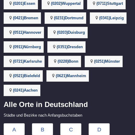
(0201)Essen
(0202)Wuppertal
(0711)Stuttgart
(0421)Bremen
(0231)Dortmund
(0341)Leipzig
(0511)Hannover
(0203)Duisburg
(0911)Nürnberg
(0351)Dresden
(0721)Karlsruhe
(0228)Bonn
(0251)Münster
(0521)Bielefeld
(0621)Mannheim
(0241)Aachen
Alle Orte in Deutschland
Städte und Bezirke nach Anfangsbuchstaben
A
B
C
D