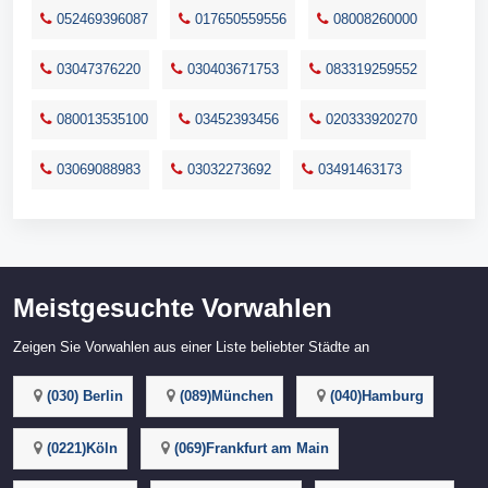
052469396087
017650559556
08008260000
03047376220
030403671753
083319259552
080013535100
03452393456
020333920270
03069088983
03032273692
03491463173
Meistgesuchte Vorwahlen
Zeigen Sie Vorwahlen aus einer Liste beliebter Städte an
(030) Berlin
(089)München
(040)Hamburg
(0221)Köln
(069)Frankfurt am Main