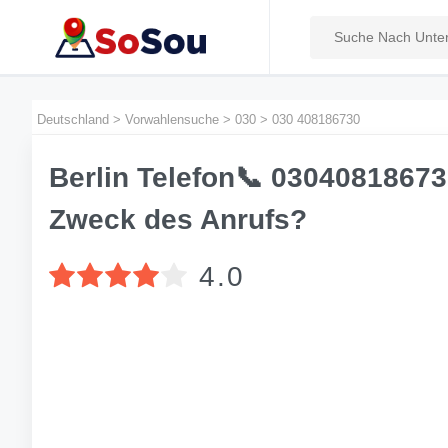
Deutschland
>
Vorwahlensuche
>
030
>
030 408186730
Berlin Telefon📞 03040818673
Zweck des Anrufs?
4.0