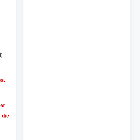
t
es.
ner
r die