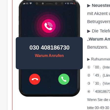
▶
Neueste
mit Akzent 
Betrugsver
▶ Die Tele
„
Warum An
030 408186730
Benutzers.
Warum Anrufen
▶ Rufnummern
① 「00」(Inter
② 「49」(Lände
③ 「30」(Vorwa
④ 「40818673
Wenn Sie die 
bitte 00-49-