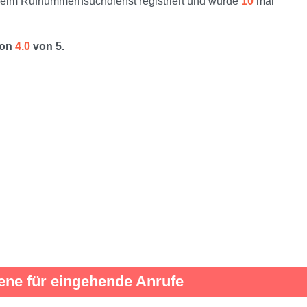
im Rufnummernsuchdienst registriert und wurde
10
mal
von
4.0
von 5.
ene für eingehende Anrufe