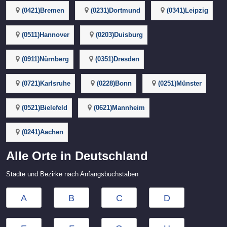
(0421)Bremen
(0231)Dortmund
(0341)Leipzig
(0511)Hannover
(0203)Duisburg
(0911)Nürnberg
(0351)Dresden
(0721)Karlsruhe
(0228)Bonn
(0251)Münster
(0521)Bielefeld
(0621)Mannheim
(0241)Aachen
Alle Orte in Deutschland
Städte und Bezirke nach Anfangsbuchstaben
A
B
C
D