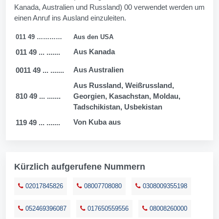
Kanada, Australien und Russland) 00 verwendet werden um
einen Anruf ins Ausland einzuleiten.
011 49 …………
Aus den USA
Aus Kanada
011 49 ... .......
Aus Australien
0011 49 ... .......
Aus Russland, Weißrussland,
810 49 ... .......
Georgien, Kasachstan, Moldau,
Tadschikistan, Usbekistan
Von Kuba aus
119 49 ... .......
Kürzlich aufgerufene Nummern
02017845826
08007708080
0308009355198
052469396087
017650559556
08008260000