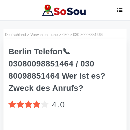
Deutschland
>
Vorwahlensuche
>
030
>
030 80098851464
Berlin Telefon📞
03080098851464 / 030
80098851464 Wer ist es?
Zweck des Anrufs?
4.0