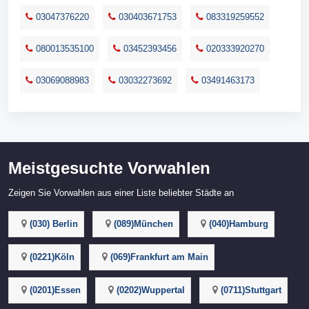
03047376220
030403671753
083319259552
080013535100
03452393456
020333920270
03069088983
03032273692
03491463173
Meistgesuchte Vorwahlen
Zeigen Sie Vorwahlen aus einer Liste beliebter Städte an
(030) Berlin
(089)München
(040)Hamburg
(0221)Köln
(069)Frankfurt am Main
(0201)Essen
(0202)Wuppertal
(0711)Stuttgart