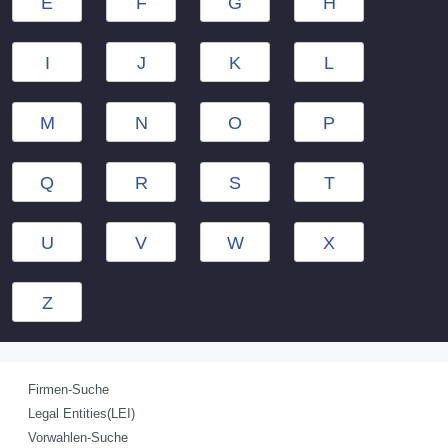
E
F
G
H
I
J
K
L
M
N
O
P
Q
R
S
T
U
V
W
X
Z
Firmen-Suche
Legal Entities(LEI)
Vorwahlen-Suche