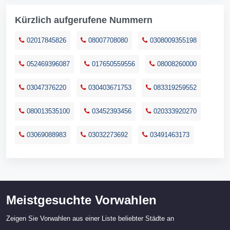
Kürzlich aufgerufene Nummern
02017845826
08007708080
0308009355198
052469396087
017650559556
08008260000
03047376220
030403671753
083319259552
080013535100
03452393456
020333920270
03069088983
03032273692
03491463173
Meistgesuchte Vorwahlen
Zeigen Sie Vorwahlen aus einer Liste beliebter Städte an