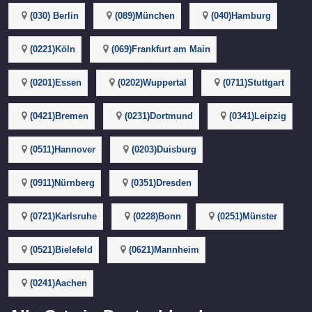
(030) Berlin
(089)München
(040)Hamburg
(0221)Köln
(069)Frankfurt am Main
(0201)Essen
(0202)Wuppertal
(0711)Stuttgart
(0421)Bremen
(0231)Dortmund
(0341)Leipzig
(0511)Hannover
(0203)Duisburg
(0911)Nürnberg
(0351)Dresden
(0721)Karlsruhe
(0228)Bonn
(0251)Münster
(0521)Bielefeld
(0621)Mannheim
(0241)Aachen