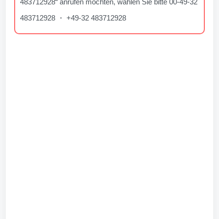
483712928“ anrufen möchten, wählen Sie bitte 00-49-32
483712928 ・ +49-32 483712928