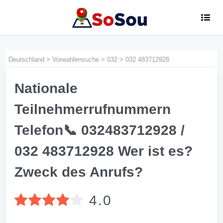
Deutschland
>
Vorwahlensuche
>
032
>
032 483712928
Nationale
Teilnehmerrufnummern
Telefon📞 032483712928 /
032 483712928 Wer ist es?
Zweck des Anrufs?
4.0