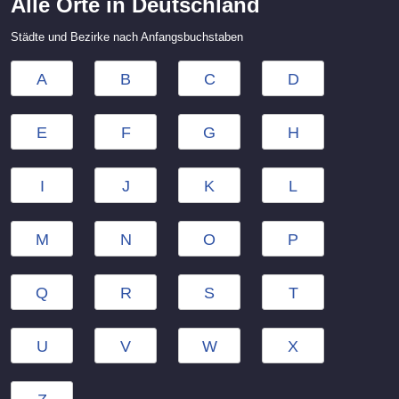
Alle Orte in Deutschland
Städte und Bezirke nach Anfangsbuchstaben
A
B
C
D
E
F
G
H
I
J
K
L
M
N
O
P
Q
R
S
T
U
V
W
X