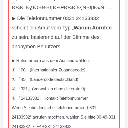
Ð¾Ñ‚ Ð¿Ñ€Ð¾Ð¸Ð·Ð²Ð¾Ð´Ð¸Ñ‚ÐµÐ»Ñ! ...
▶ Die Telefonnummer 0331 24133932
scheint ein Anruf vom Typ „
Warum Anrufen
“
zu sein, basierend auf der Stimme des
anonymen Benutzers.
▶ Rufnummern aus dem Ausland wählen:
① 「00」(Internationaler Zugangscode)
② 「49」(Ländercode deutschland)
③ 「331」(Vorwahlen ohne die erste 0)
④ 「24133932」Kontakt Telefonnummer
Wenn Sie die deutsche Telefonnummer „0331
24133932“ anrufen möchten, wählen Sie bitte 00-49-331
24133932 ・ +49-331 24133932