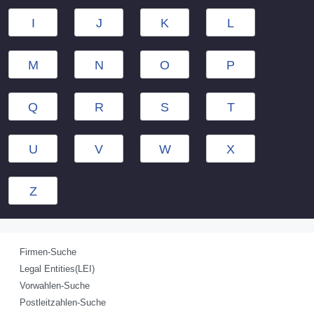
I
J
K
L
M
N
O
P
Q
R
S
T
U
V
W
X
Z
Firmen-Suche
Legal Entities(LEI)
Vorwahlen-Suche
Postleitzahlen-Suche