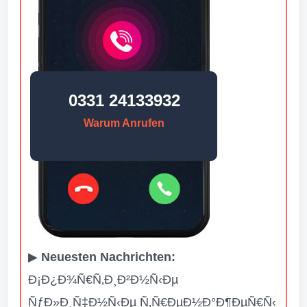
0331 24133932
Warum Anrufen
▶
Neuesten Nachrichten:
Ð¡Ð¿Ð¾Ñ€Ñ‚Ð¸Ð²Ð½Ñ‹Ðµ
ÑƒÐ»Ð¸Ñ‡Ð½Ñ‹Ðµ Ñ‚Ñ€ÐµÐ½Ð°Ð¶ÐµÑ€Ñ‹