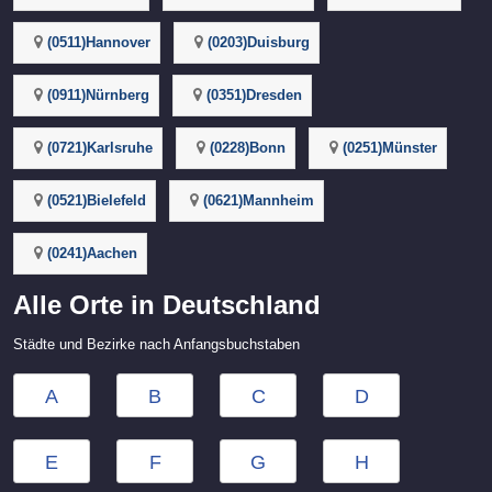
(0511)Hannover
(0203)Duisburg
(0911)Nürnberg
(0351)Dresden
(0721)Karlsruhe
(0228)Bonn
(0251)Münster
(0521)Bielefeld
(0621)Mannheim
(0241)Aachen
Alle Orte in Deutschland
Städte und Bezirke nach Anfangsbuchstaben
A
B
C
D
E
F
G
H