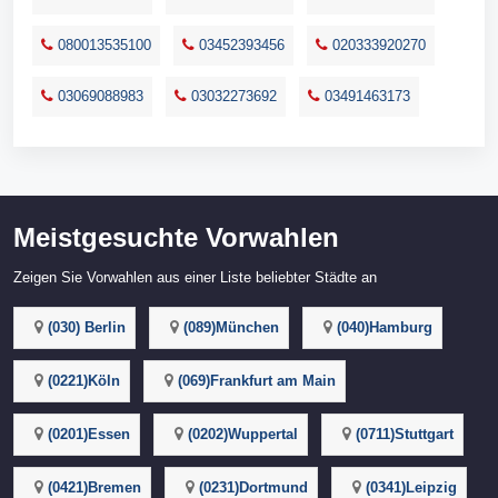
080013535100
03452393456
020333920270
03069088983
03032273692
03491463173
Meistgesuchte Vorwahlen
Zeigen Sie Vorwahlen aus einer Liste beliebter Städte an
(030) Berlin
(089)München
(040)Hamburg
(0221)Köln
(069)Frankfurt am Main
(0201)Essen
(0202)Wuppertal
(0711)Stuttgart
(0421)Bremen
(0231)Dortmund
(0341)Leipzig