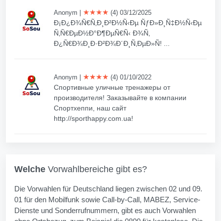
★★★★
Anonym
|
(4) 03/12/2025
Ð¡Ð¿Ð¾Ñ€Ñ‚Ð¸Ð²Ð½Ñ‹Ðµ ÑƒÐ»Ð¸Ñ‡Ð½Ñ‹Ðµ
Ñ‚Ñ€ÐµÐ½Ð°Ð¶ÐµÑ€Ñ‹ Ð¾Ñ‚
Ð¿Ñ€Ð¾Ð¸Ð·Ð²Ð¾Ð´Ð¸Ñ‚ÐµÐ»Ñ! ...
★★★★
Anonym
|
(4) 01/10/2022
Спортивные уличные тренажеры от
производителя! Заказывайте в компании
Спортхеппи, наш сайт
http://sporthappy.com.ua!
Welche
Vorwahlbereiche gibt es?
Die Vorwahlen für Deutschland liegen zwischen 02 und 09.
01 für den Mobilfunk sowie Call-by-Call, MABEZ, Service-
Dienste und Sonderrufnummern, gibt es auch Vorwahlen