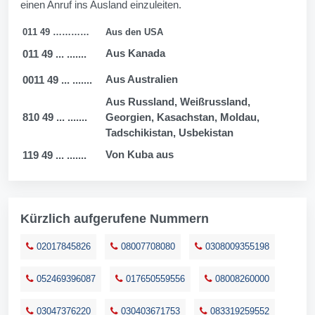
einen Anruf ins Ausland einzuleiten.
011 49 …………
Aus den USA
Aus Kanada
011 49 ... .......
Aus Australien
0011 49 ... .......
Aus Russland, Weißrussland,
810 49 ... .......
Georgien, Kasachstan, Moldau,
Tadschikistan, Usbekistan
Von Kuba aus
119 49 ... .......
Kürzlich aufgerufene Nummern
02017845826
08007708080
0308009355198
052469396087
017650559556
08008260000
03047376220
030403671753
083319259552