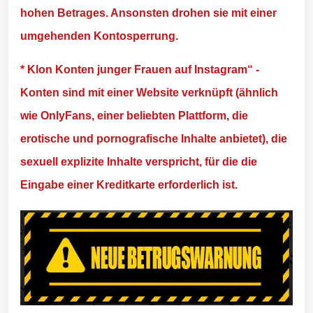
hohen Betrages. Ansonsten drohen sie mit einer
umgehenden Kontosperrung.
* Klon Konten junger Frauen auf Instagram“ -
Konten sind mit einer Website verknüpft (ähnlich
wie OnlyFans, einer beliebten Plattform, die
erotische und pornografische Inhalte anbietet), die
sexuell explizite Inhalte verspricht, für die die
Eingabe einer Kreditkarte erforderlich ist.