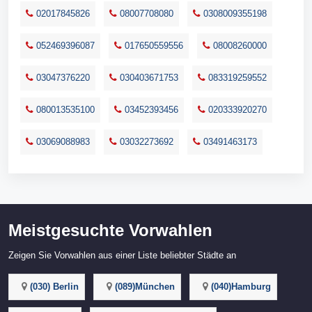
02017845826
08007708080
0308009355198
052469396087
017650559556
08008260000
03047376220
030403671753
083319259552
080013535100
03452393456
020333920270
03069088983
03032273692
03491463173
Meistgesuchte Vorwahlen
Zeigen Sie Vorwahlen aus einer Liste beliebter Städte an
(030) Berlin
(089)München
(040)Hamburg