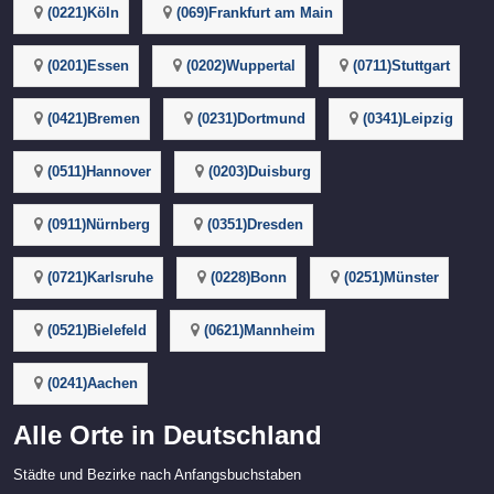
(0221)Köln
(069)Frankfurt am Main
(0201)Essen
(0202)Wuppertal
(0711)Stuttgart
(0421)Bremen
(0231)Dortmund
(0341)Leipzig
(0511)Hannover
(0203)Duisburg
(0911)Nürnberg
(0351)Dresden
(0721)Karlsruhe
(0228)Bonn
(0251)Münster
(0521)Bielefeld
(0621)Mannheim
(0241)Aachen
Alle Orte in Deutschland
Städte und Bezirke nach Anfangsbuchstaben