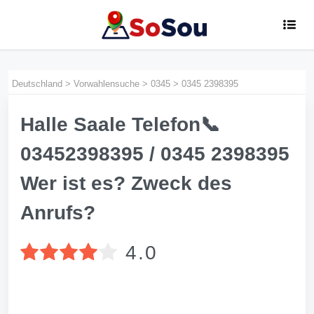
Deutschland
>
Vorwahlensuche
>
0345
>
0345 2398395
Halle Saale Telefon📞
03452398395 / 0345 2398395
Wer ist es? Zweck des
Anrufs?
4.0