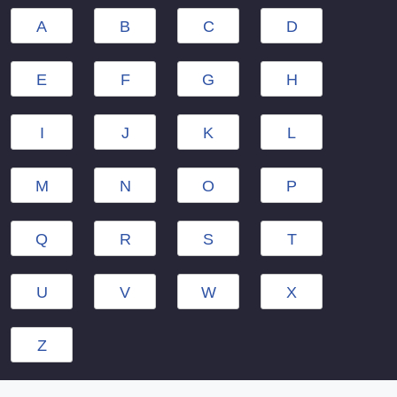
A
B
C
D
E
F
G
H
I
J
K
L
M
N
O
P
Q
R
S
T
U
V
W
X
Z