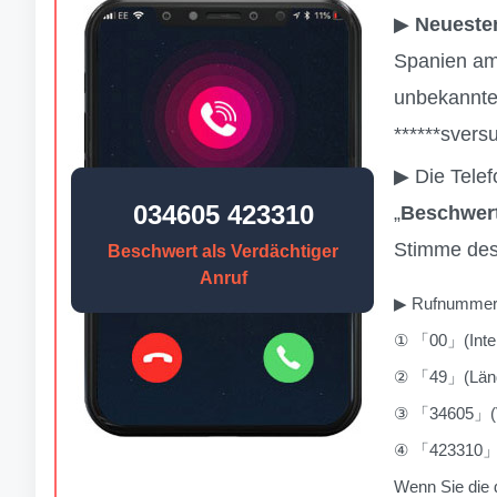
▶
Neueste
Spanien am 
unbekannte
******svers
▶ Die Tele
034605 423310
„
Beschwert
Stimme des
Beschwert als Verdächtiger
Anruf
▶ Rufnummern
① 「00」(Inter
② 「49」(Lände
③ 「34605」(Vo
④ 「423310」K
Wenn Sie die 