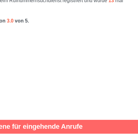
im Rufnummernsuchdienst registriert und wurde
13
mal
von
3.0
von 5.
ene für eingehende Anrufe