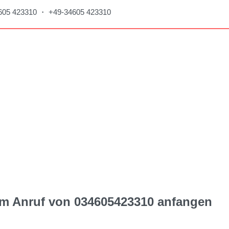
34605 423310 ・ +49-34605 423310
dem Anruf von 034605423310 anfangen