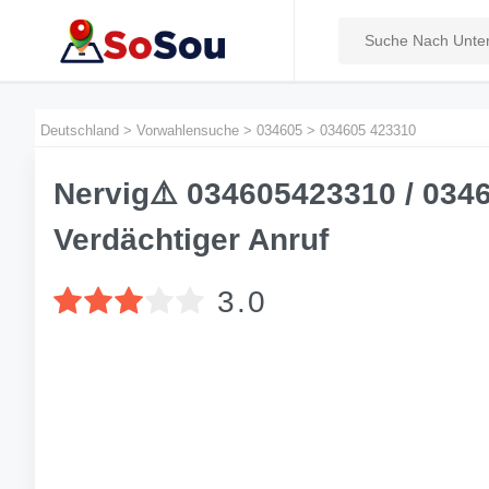
Deutschland
>
Vorwahlensuche
>
034605
>
034605 423310
Nervig⚠️ 034605423310 / 034
Verdächtiger Anruf
3.0