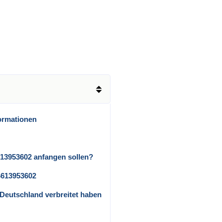
ormationen
613953602 anfangen sollen?
4613953602
in Deutschland verbreitet haben