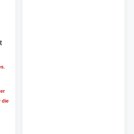
t
es.
ner
r die