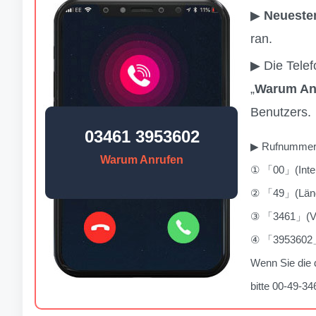
▶
Neueste
ran.
▶ Die Tele
„
Warum An
Benutzers.
03461 3953602
▶ Rufnummern
Warum Anrufen
① 「00」(Inter
② 「49」(Lände
③ 「3461」(Vor
④ 「3953602」
Wenn Sie die 
bitte 00-49-