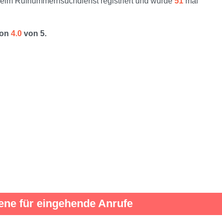
im Rufnummernsuchdienst registriert und wurde
51
mal
von
4.0
von 5.
ene für eingehende Anrufe