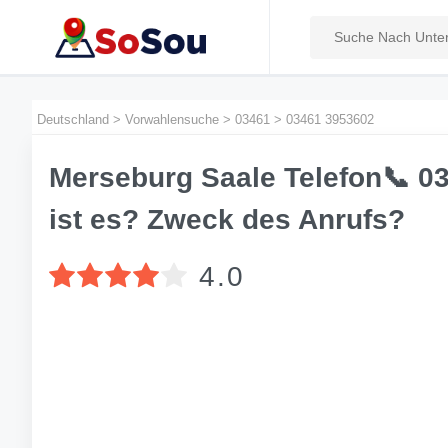
Deutschland
>
Vorwahlensuche
>
03461
>
03461 3953602
Merseburg Saale Telefon📞 0
ist es? Zweck des Anrufs?
4.0