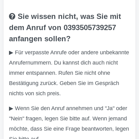
Sie wissen nicht, was Sie mit
dem Anruf von 0393505739257
anfangen sollen?
▶ Für verpasste Anrufe oder andere unbekannte
Anrufernummern. Du kannst dich auch nicht
immer entspannen. Rufen Sie nicht ohne
Bestätigung zurück. Geben Sie im Gespräch
nichts von sich preis.
▶ Wenn Sie den Anruf annehmen und "Ja" oder
"Nein" fragen, legen Sie bitte auf. Wenn jemand
möchte, dass Sie eine Frage beantworten, legen