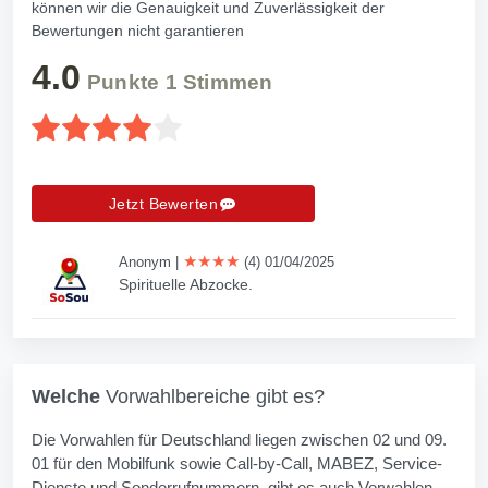
können wir die Genauigkeit und Zuverlässigkeit der
Bewertungen nicht garantieren
4.0
Punkte
1
Stimmen
Jetzt Bewerten
★★★★
Anonym
|
(4) 01/04/2025
Spirituelle Abzocke.
Welche
Vorwahlbereiche gibt es?
Die Vorwahlen für Deutschland liegen zwischen 02 und 09.
01 für den Mobilfunk sowie Call-by-Call, MABEZ, Service-
Dienste und Sonderrufnummern, gibt es auch Vorwahlen