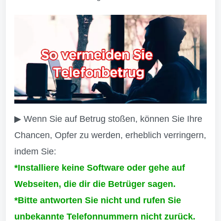
▶ Wenn Sie auf Betrug stoßen, können Sie Ihre
Chancen, Opfer zu werden, erheblich verringern,
indem Sie:
*Installiere keine Software oder gehe auf
Webseiten, die dir die Betrüger sagen.
*Bitte antworten Sie nicht und rufen Sie
unbekannte Telefonnummern nicht zurück.