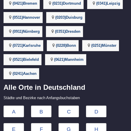
(0421)Bremen
(0231)Dortmund
(0341)Leipzig
(0511)Hannover
(0203)Duisburg
(0911)Nürnberg
(0351)Dresden
(0721)Karlsruhe
(0228)Bonn
(0251)Münster
(0521)Bielefeld
(0621)Mannheim
(0241)Aachen
Alle Orte in Deutschland
Städte und Bezirke nach Anfangsbuchstaben
A
B
C
D
E
F
G
H