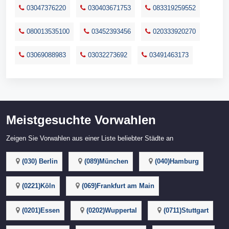
03047376220
030403671753
083319259552
080013535100
03452393456
020333920270
03069088983
03032273692
03491463173
Meistgesuchte Vorwahlen
Zeigen Sie Vorwahlen aus einer Liste beliebter Städte an
(030) Berlin
(089)München
(040)Hamburg
(0221)Köln
(069)Frankfurt am Main
(0201)Essen
(0202)Wuppertal
(0711)Stuttgart