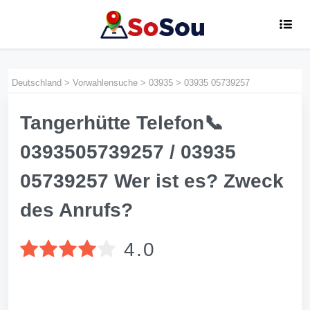
Deutschland
>
Vorwahlensuche
>
03935
>
03935 05739257
Tangerhütte Telefon📞
0393505739257 / 03935
05739257 Wer ist es? Zweck
des Anrufs?
4.0