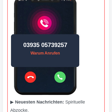
03935 05739257
Warum Anrufen
▶
Neuesten Nachrichten:
Spirituelle
Abzocke.