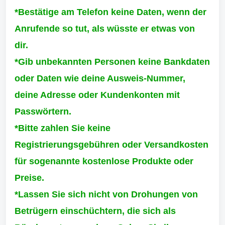
*Bestätige am Telefon keine Daten, wenn der
Anrufende so tut, als wüsste er etwas von
dir.
*Gib unbekannten Personen keine Bankdaten
oder Daten wie deine Ausweis-Nummer,
deine Adresse oder Kundenkonten mit
Passwörtern.
*Bitte zahlen Sie keine
Registrierungsgebühren oder Versandkosten
für sogenannte kostenlose Produkte oder
Preise.
*Lassen Sie sich nicht von Drohungen von
Betrügern einschüchtern, die sich als