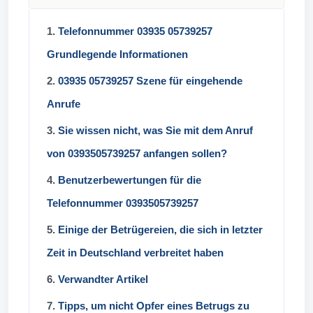
1.
Telefonnummer 03935 05739257
Grundlegende Informationen
2.
03935 05739257 Szene für eingehende
Anrufe
3.
Sie wissen nicht, was Sie mit dem Anruf
von 0393505739257 anfangen sollen?
4.
Benutzerbewertungen für die
Telefonnummer 0393505739257
5.
Einige der Betrügereien, die sich in letzter
Zeit in Deutschland verbreitet haben
6.
Verwandter Artikel
7.
Tipps, um nicht Opfer eines Betrugs zu