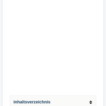
Inhaltsverzeichnis