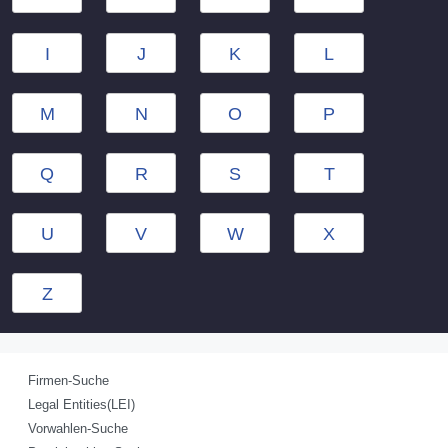
I
J
K
L
M
N
O
P
Q
R
S
T
U
V
W
X
Z
Firmen-Suche
Legal Entities(LEI)
Vorwahlen-Suche