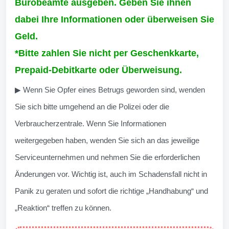
Bürobeamte ausgeben. Geben Sie ihnen
dabei Ihre Informationen oder überweisen Sie
Geld.
*Bitte zahlen Sie nicht per Geschenkkarte,
Prepaid-Debitkarte oder Überweisung.
▶ Wenn Sie Opfer eines Betrugs geworden sind, wenden
Sie sich bitte umgehend an die Polizei oder die
Verbraucherzentrale. Wenn Sie Informationen
weitergegeben haben, wenden Sie sich an das jeweilige
Serviceunternehmen und nehmen Sie die erforderlichen
Änderungen vor. Wichtig ist, auch im Schadensfall nicht in
Panik zu geraten und sofort die richtige „Handhabung“ und
„Reaktion“ treffen zu können.