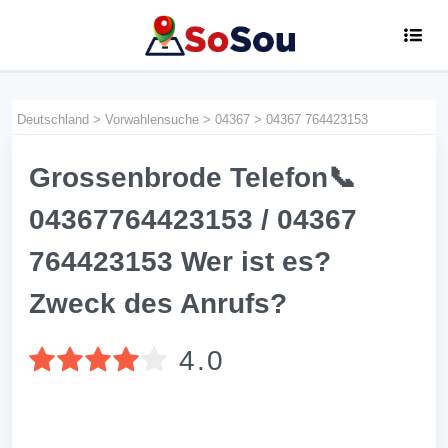
Deutschland
>
Vorwahlensuche
>
04367
>
04367 764423153
Grossenbrode Telefon📞
04367764423153 / 04367
764423153 Wer ist es?
Zweck des Anrufs?
4.0