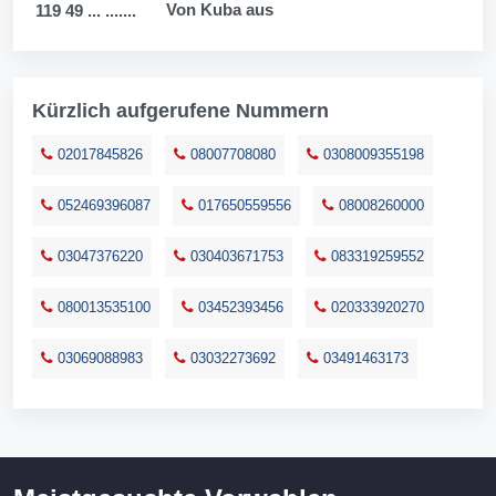
Von Kuba aus
119 49 ... .......
Kürzlich aufgerufene Nummern
02017845826
08007708080
0308009355198
052469396087
017650559556
08008260000
03047376220
030403671753
083319259552
080013535100
03452393456
020333920270
03069088983
03032273692
03491463173