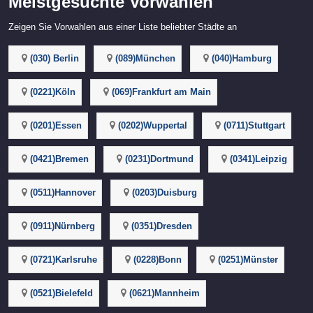
Meistgesuchte Vorwahlen
Zeigen Sie Vorwahlen aus einer Liste beliebter Städte an
(030) Berlin
(089)München
(040)Hamburg
(0221)Köln
(069)Frankfurt am Main
(0201)Essen
(0202)Wuppertal
(0711)Stuttgart
(0421)Bremen
(0231)Dortmund
(0341)Leipzig
(0511)Hannover
(0203)Duisburg
(0911)Nürnberg
(0351)Dresden
(0721)Karlsruhe
(0228)Bonn
(0251)Münster
(0521)Bielefeld
(0621)Mannheim