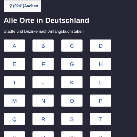
(0241)Aachen
Alle Orte in Deutschland
Städte und Bezirke nach Anfangsbuchstaben
A
B
C
D
E
F
G
H
I
J
K
L
M
N
O
P
Q
R
S
T