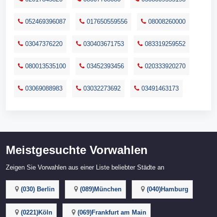
052469396087
017650559556
08008260000
03047376220
030403671753
083319259552
080013535100
03452393456
020333920270
03069088983
03032273692
03491463173
Meistgesuchte Vorwahlen
Zeigen Sie Vorwahlen aus einer Liste beliebter Städte an
(030) Berlin
(089)München
(040)Hamburg
(0221)Köln
(069)Frankfurt am Main