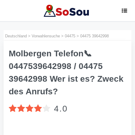
Deutschland
>
Vorwahlensuche
>
04475
>
04475 39642998
Molbergen Telefon📞
0447539642998 / 04475
39642998 Wer ist es? Zweck
des Anrufs?
4.0