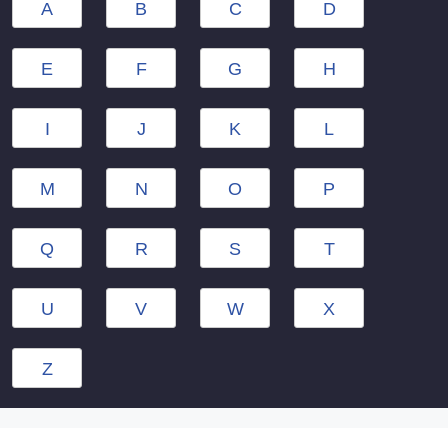
A
B
C
D
E
F
G
H
I
J
K
L
M
N
O
P
Q
R
S
T
U
V
W
X
Z