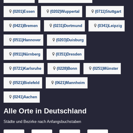
(0201)Essen
(0202)Wuppertal
(0711)Stuttgart
(0421)Bremen
(0231)Dortmund
(0341)Leipzig
(0511)Hannover
(0203)Duisburg
(0911)Nürnberg
(0351)Dresden
(0721)Karlsruhe
(0228)Bonn
(0251)Münster
(0521)Bielefeld
(0621)Mannheim
(0241)Aachen
Alle Orte in Deutschland
Städte und Bezirke nach Anfangsbuchstaben