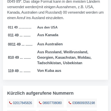
0049 89“. Das obige Format kann in den meisten Ländern
verwendet werden(mit einigen Ausnahmen, z.B. USA,
Kanada, Australien und Russland) 00 verwendet werden um
einen Anruf ins Ausland einzuleiten.
011 49 …………
Aus den USA
Aus Kanada
011 49 ... .......
Aus Australien
0011 49 ... .......
Aus Russland, Weißrussland,
810 49 ... .......
Georgien, Kasachstan, Moldau,
Tadschikistan, Usbekistan
Von Kuba aus
119 49 ... .......
Kürzlich aufgerufene Nummern
02017845826
08007708080
0308009355198