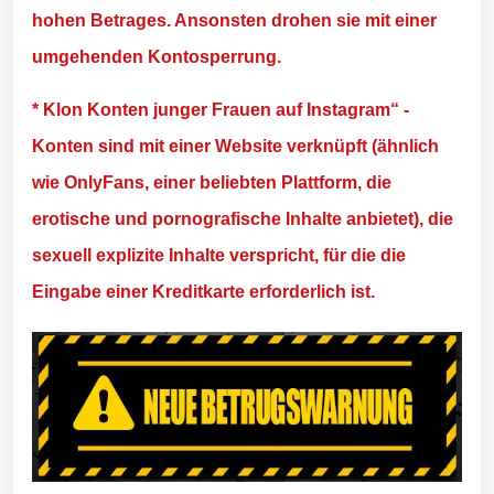
hohen Betrages. Ansonsten drohen sie mit einer
umgehenden Kontosperrung.
* Klon Konten junger Frauen auf Instagram“ -
Konten sind mit einer Website verknüpft (ähnlich
wie OnlyFans, einer beliebten Plattform, die
erotische und pornografische Inhalte anbietet), die
sexuell explizite Inhalte verspricht, für die die
Eingabe einer Kreditkarte erforderlich ist.