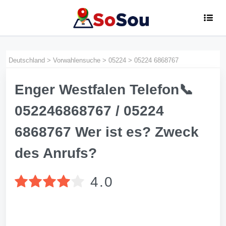
Deutschland
>
Vorwahlensuche
>
05224
>
05224 6868767
Enger Westfalen Telefon📞
052246868767 / 05224
6868767 Wer ist es? Zweck
des Anrufs?
4.0