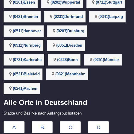
(0201)Essen
(0202)Wuppertal
(0711)Stuttgart
(0421)Bremen
(0231)Dortmund
(0341)Leipzig
(0511)Hannover
(0203)Duisburg
(0911)Nürnberg
(0351)Dresden
(0721)Karlsruhe
(0228)Bonn
(0251)Münster
(0521)Bielefeld
(0621)Mannheim
(0241)Aachen
Alle Orte in Deutschland
Städte und Bezirke nach Anfangsbuchstaben
A
B
C
D