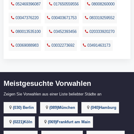
052469396087
017650559556
08008260000
03047376220
030403671753
083319259552
080013535100
03452393456
020333920270
03069088983
03032273692
03491463173
Meistgesuchte Vorwahlen
Zeigen Sie Vorwahlen aus einer Liste beliebter Städte an
(030) Berlin
(089)München
(040)Hamburg
(0221)Köln
(069)Frankfurt am Main