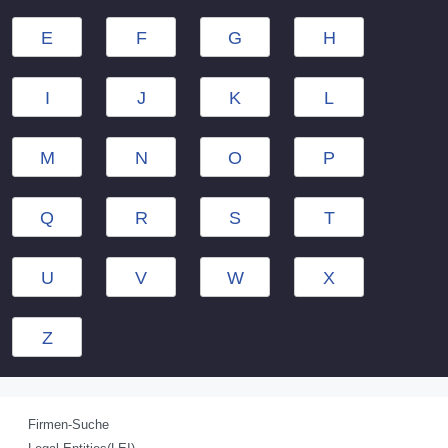
E
F
G
H
I
J
K
L
M
N
O
P
Q
R
S
T
U
V
W
X
Z
Firmen-Suche