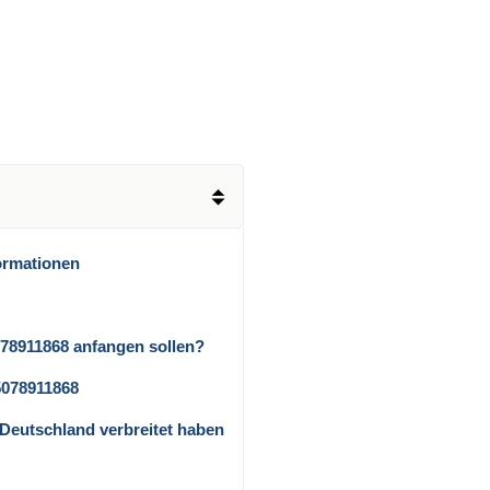
ormationen
078911868 anfangen sollen?
5078911868
in Deutschland verbreitet haben