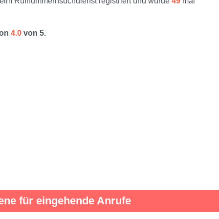
im Rufnummernsuchdienst registriert und wurde
49
mal
von
4.0
von 5.
ene für eingehende Anrufe