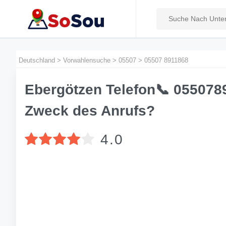
Deutschland
>
Vorwahlensuche
>
05507
>
05507 8911868
Ebergötzen Telefon📞 0550789
Zweck des Anrufs?
4.0