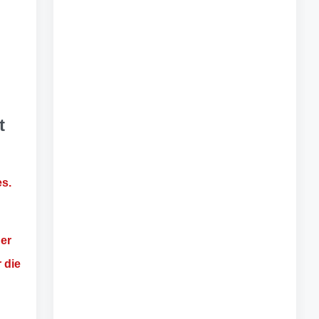
t
es.
ner
r die