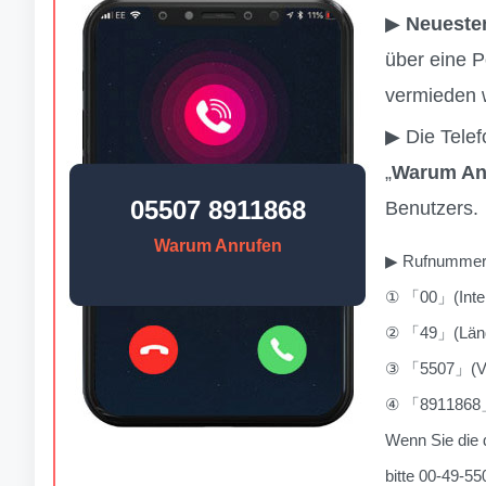
▶
Neueste
über eine P
vermieden 
▶ Die Tele
„
Warum An
05507 8911868
Benutzers.
Warum Anrufen
▶ Rufnummern
① 「00」(Inter
② 「49」(Lände
③ 「5507」(Vor
④ 「8911868」
Wenn Sie die 
bitte 00-49-