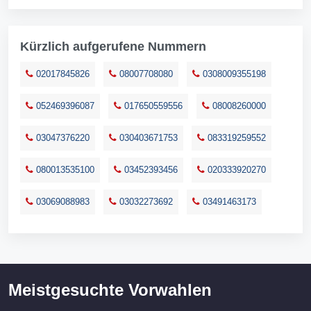
Kürzlich aufgerufene Nummern
02017845826
08007708080
0308009355198
052469396087
017650559556
08008260000
03047376220
030403671753
083319259552
080013535100
03452393456
020333920270
03069088983
03032273692
03491463173
Meistgesuchte Vorwahlen