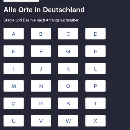
Alle Orte in Deutschland
Städte und Bezirke nach Anfangsbuchstaben
A
B
C
D
E
F
G
H
I
J
K
L
M
N
O
P
Q
R
S
T
U
V
W
X