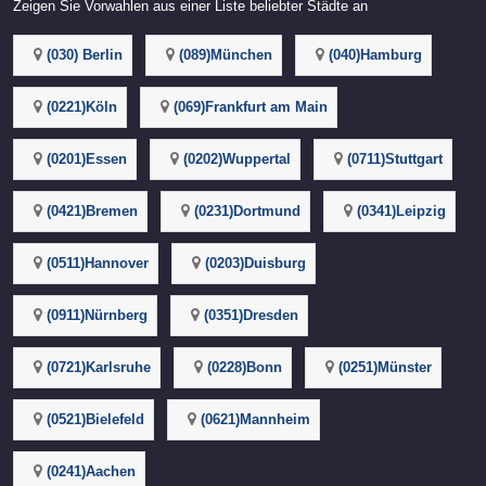
Zeigen Sie Vorwahlen aus einer Liste beliebter Städte an
(030) Berlin
(089)München
(040)Hamburg
(0221)Köln
(069)Frankfurt am Main
(0201)Essen
(0202)Wuppertal
(0711)Stuttgart
(0421)Bremen
(0231)Dortmund
(0341)Leipzig
(0511)Hannover
(0203)Duisburg
(0911)Nürnberg
(0351)Dresden
(0721)Karlsruhe
(0228)Bonn
(0251)Münster
(0521)Bielefeld
(0621)Mannheim
(0241)Aachen