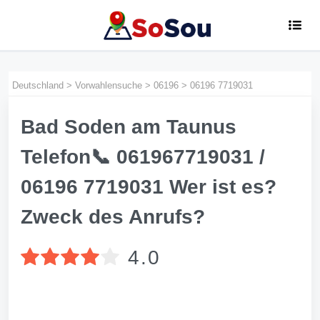
Deutschland
>
Vorwahlensuche
>
06196
>
06196 7719031
Bad Soden am Taunus
Telefon📞 061967719031 /
06196 7719031 Wer ist es?
Zweck des Anrufs?
4.0