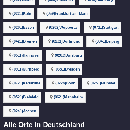
(0221)Köln
(069)Frankfurt am Main
(0201)Essen
(0202)Wuppertal
(0711)Stuttgart
(0421)Bremen
(0231)Dortmund
(0341)Leipzig
(0511)Hannover
(0203)Duisburg
(0911)Nürnberg
(0351)Dresden
(0721)Karlsruhe
(0228)Bonn
(0251)Münster
(0521)Bielefeld
(0621)Mannheim
(0241)Aachen
Alle Orte in Deutschland