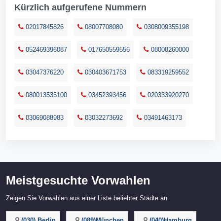
Kürzlich aufgerufene Nummern
02017845826
08007708080
0308009355198
052469396087
017650559556
08008260000
03047376220
030403671753
083319259552
080013535100
03452393456
020333920270
03069088983
03032273692
03491463173
Meistgesuchte Vorwahlen
Zeigen Sie Vorwahlen aus einer Liste beliebter Städte an
(030) Berlin
(089)München
(040)Hamburg