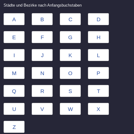
Städte und Bezirke nach Anfangsbuchstaben
A
B
C
D
E
F
G
H
I
J
K
L
M
N
O
P
Q
R
S
T
U
V
W
X
Z