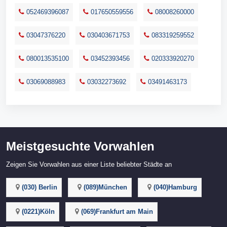
052469396087
017650559556
08008260000
03047376220
030403671753
083319259552
080013535100
03452393456
020333920270
03069088983
03032273692
03491463173
Meistgesuchte Vorwahlen
Zeigen Sie Vorwahlen aus einer Liste beliebter Städte an
(030) Berlin
(089)München
(040)Hamburg
(0221)Köln
(069)Frankfurt am Main