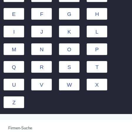
E
F
G
H
I
J
K
L
M
N
O
P
Q
R
S
T
U
V
W
X
Z
Firmen-Suche