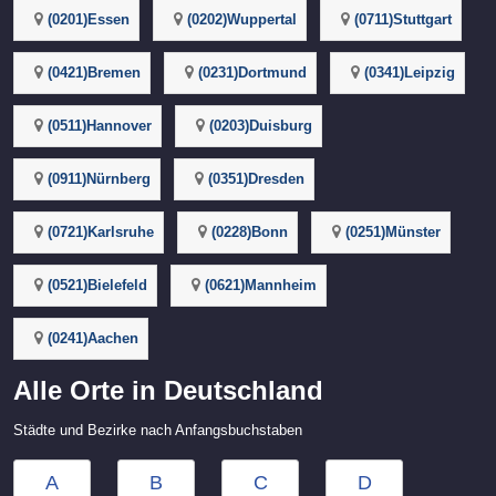
(0201)Essen
(0202)Wuppertal
(0711)Stuttgart
(0421)Bremen
(0231)Dortmund
(0341)Leipzig
(0511)Hannover
(0203)Duisburg
(0911)Nürnberg
(0351)Dresden
(0721)Karlsruhe
(0228)Bonn
(0251)Münster
(0521)Bielefeld
(0621)Mannheim
(0241)Aachen
Alle Orte in Deutschland
Städte und Bezirke nach Anfangsbuchstaben
A
B
C
D