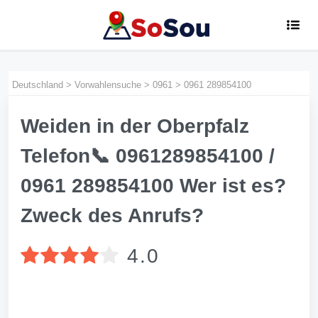
Deutschland
>
Vorwahlensuche
>
0961
>
0961 289854100
Weiden in der Oberpfalz
Telefon📞 0961289854100 /
0961 289854100 Wer ist es?
Zweck des Anrufs?
4.0