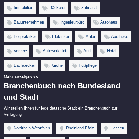
Immobilien
Bäckerei
Zahnarzt
Bauunternehmen
Ingenieurbüro
Autohaus
Heilpraktiker
Elektriker
Maler
Apotheke
Vereine
Autowerkstatt
Arzt
Hotel
Dachdecker
Kirche
Fußpflege
Mehr anzeigen >>
Branchenbuch nach Bundesland
und Stadt
Wir stellen Ihnen für jede deutsche Stadt ein Branchenbuch zur
Verfügung
Nordrhein-Westfalen
Rheinland-Pfalz
Hessen