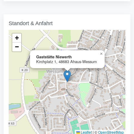
Standort & Anfahrt
+
−
×
Gaststätte Niewerth
Kirchplatz 1, 48683 Ahaus-Wessum
Leaflet
|
©
OpenStreetMap