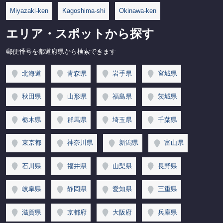
Miyazaki-ken
Kagoshima-shi
Okinawa-ken
エリア・スポットから探す
郵便番号を都道府県から検索できます
北海道
青森県
岩手県
宮城県
秋田県
山形県
福島県
茨城県
栃木県
群馬県
埼玉県
千葉県
東京都
神奈川県
新潟県
富山県
石川県
福井県
山梨県
長野県
岐阜県
静岡県
愛知県
三重県
滋賀県
京都府
大阪府
兵庫県