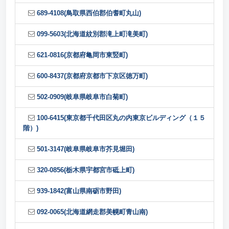
689-4108(鳥取県西伯郡伯耆町丸山)
099-5603(北海道紋別郡滝上町滝美町)
621-0816(京都府亀岡市東竪町)
600-8437(京都府京都市下京区徳万町)
502-0909(岐阜県岐阜市白菊町)
100-6415(東京都千代田区丸の内東京ビルディング（１５
階）)
501-3147(岐阜県岐阜市芥見堀田)
320-0856(栃木県宇都宮市砥上町)
939-1842(富山県南砺市野田)
092-0065(北海道網走郡美幌町青山南)