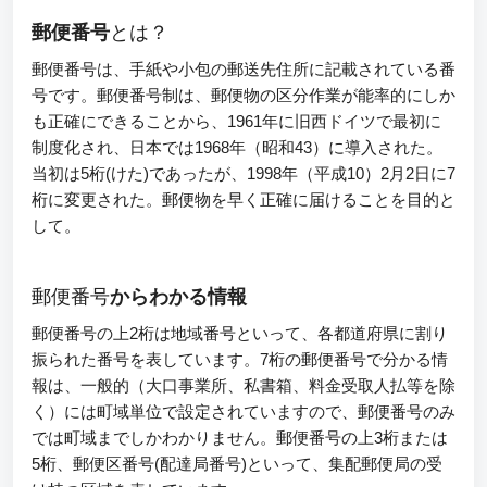
郵便番号
とは？
郵便番号は、手紙や小包の郵送先住所に記載されている番
号です。郵便番号制は、郵便物の区分作業が能率的にしか
も正確にできることから、1961年に旧西ドイツで最初に
制度化され、日本では1968年（昭和43）に導入された。
当初は5桁(けた)であったが、1998年（平成10）2月2日に7
桁に変更された。郵便物を早く正確に届けることを目的と
して。
郵便番号
からわかる情報
郵便番号の上2桁は地域番号といって、各都道府県に割り
振られた番号を表しています。7桁の郵便番号で分かる情
報は、一般的（大口事業所、私書箱、料金受取人払等を除
く）には町域単位で設定されていますので、郵便番号のみ
では町域までしかわかりません。郵便番号の上3桁または
5桁、郵便区番号(配達局番号)といって、集配郵便局の受