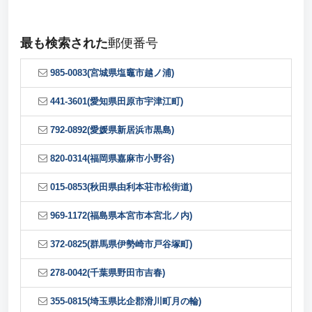
最も検索された
郵便番号
985-0083(宮城県塩竈市越ノ浦)
441-3601(愛知県田原市宇津江町)
792-0892(愛媛県新居浜市黒島)
820-0314(福岡県嘉麻市小野谷)
015-0853(秋田県由利本荘市松街道)
969-1172(福島県本宮市本宮北ノ内)
372-0825(群馬県伊勢崎市戸谷塚町)
278-0042(千葉県野田市吉春)
355-0815(埼玉県比企郡滑川町月の輪)