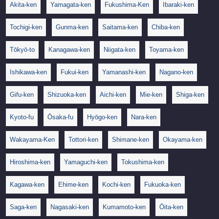
Akita-ken
Yamagata-ken
Fukushima-Ken
Ibaraki-ken
Tochigi-ken
Gunma-ken
Saitama-ken
Chiba-ken
Tōkyō-to
Kanagawa-ken
Niigata-ken
Toyama-ken
Ishikawa-ken
Fukui-ken
Yamanashi-ken
Nagano-ken
Gifu-ken
Shizuoka-ken
Aichi-ken
Mie-ken
Shiga-ken
Kyoto-fu
Ōsaka-fu
Hyōgo-ken
Nara-ken
Wakayama-Ken
Tottori-ken
Shimane-ken
Okayama-ken
Hiroshima-ken
Yamaguchi-ken
Tokushima-ken
Kagawa-ken
Ehime-ken
Kochi-ken
Fukuoka-ken
Saga-ken
Nagasaki-ken
Kumamoto-ken
Ōita-ken