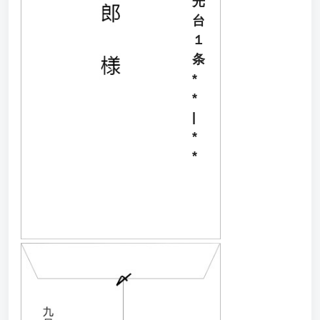
光
台
１
条
*
*
|
*
*