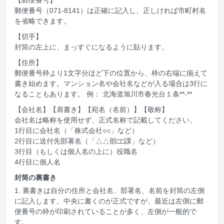
郵便番号（071-8141）は正確に記入し、正しければ市町村名
を省略できます。
【切手】
封筒の左上に、まっすぐになるように貼ります。
【住所】
郵便番号枠より1文字分ほど下の位置から、枠の右端に揃えて
書き始めます。マンション名や会社名などが入る場合は3行に
なることもあります。 例： 北海道旭川市春光台１条**-**
【会社名】【肩書き】【宛名（名前）】【敬称】
会社名は略称を使用せず、正式名称で記載してください。
1行目に会社名（「株式会社○○」など）
2行目に送付先部署名（「△△部□□課」など）
3行目（もしくは個人名の上に）役職名
4行目に個人名
封筒の裏書き
1. 裏書きは自分の住所と会社名、部署名、名前を封筒の左側
に記入します。中央に書くのが正式ですが、最近は左側に郵
便番号の枠が印刷されていることが多く、左側が一般的で
す。