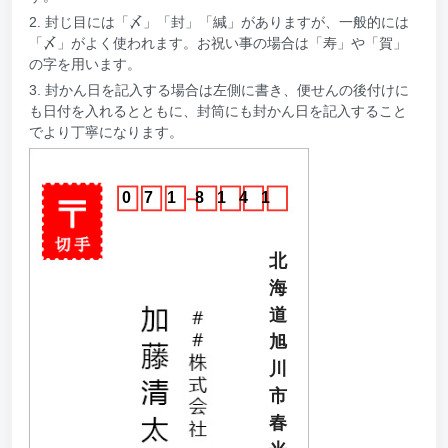
2. 封じ目には「〆」「封」「緘」がありますが、一般的には
「〆」がよく使われます。お祝い事の場合は「寿」や「賀」
の字を用います。
3. 封かん日を記入する場合は左側に書き、便せんの後付けに
も日付を入れるとともに、封筒にも封かん日を記入すること
でより丁寧になります。
0
7
1
8
1
4
1
北
海
道
旭
川
市
春