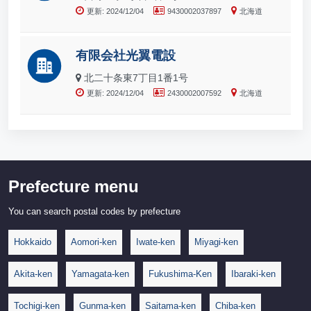
更新: 2024/12/04
9430002037897
北海道
有限会社光翼電設
北二十条東7丁目1番1号
更新: 2024/12/04
2430002007592
北海道
Prefecture menu
You can search postal codes by prefecture
Hokkaido
Aomori-ken
Iwate-ken
Miyagi-ken
Akita-ken
Yamagata-ken
Fukushima-Ken
Ibaraki-ken
Tochigi-ken
Gunma-ken
Saitama-ken
Chiba-ken