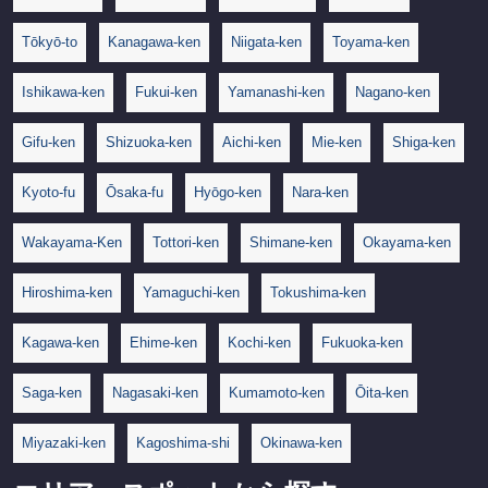
Tōkyō-to
Kanagawa-ken
Niigata-ken
Toyama-ken
Ishikawa-ken
Fukui-ken
Yamanashi-ken
Nagano-ken
Gifu-ken
Shizuoka-ken
Aichi-ken
Mie-ken
Shiga-ken
Kyoto-fu
Ōsaka-fu
Hyōgo-ken
Nara-ken
Wakayama-Ken
Tottori-ken
Shimane-ken
Okayama-ken
Hiroshima-ken
Yamaguchi-ken
Tokushima-ken
Kagawa-ken
Ehime-ken
Kochi-ken
Fukuoka-ken
Saga-ken
Nagasaki-ken
Kumamoto-ken
Ōita-ken
Miyazaki-ken
Kagoshima-shi
Okinawa-ken