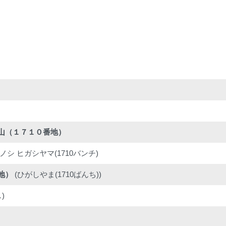
山（１７１０番地）
シ ヒガシヤマ(1710バンチ)
地）
(ひがしやま(1710ばんち))
)