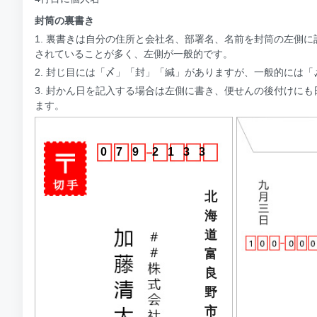
封筒の裏書き
1. 裏書きは自分の住所と会社名、部署名、名前を封筒の左側
されていることが多く、左側が一般的です。
2. 封じ目には「〆」「封」「緘」がありますが、一般的には
3. 封かん日を記入する場合は左側に書き、便せんの後付けに
ます。
0
7
9
2
1
3
3
北
海
道
富
良
野
市