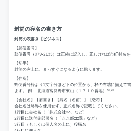
封筒の宛名の書き方
封筒の表書き【ビジネス】
【郵便番号】
郵便番号（079-2133）は正確に記入し、正しければ市町村名
【切手】
封筒の左上に、まっすぐになるように貼ります。
【住所】
郵便番号枠より1文字分ほど下の位置から、枠の右端に揃えて
ます。 例： 北海道富良野市東山（１７１０番地）**-**
【会社名】【肩書き】【宛名（名前）】【敬称】
会社名は略称を使用せず、正式名称で記載してください。
1行目に会社名（「株式会社○○」など）
2行目に送付先部署名（「△△部□□課」など）
3行目（もしくは個人名の上に）役職名
4行目に個人名