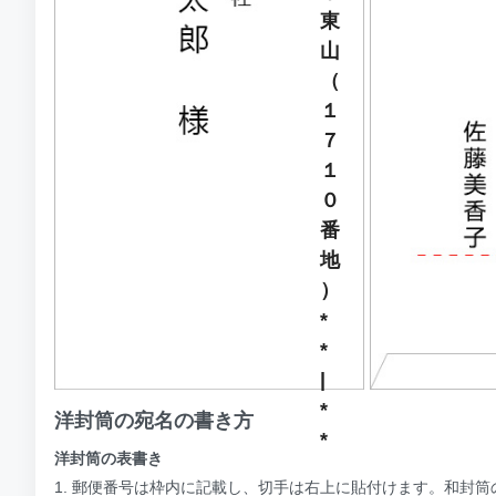
東
山
（
１
７
１
０
番
地
）
*
*
|
*
洋封筒の宛名の書き方
*
洋封筒の表書き
1. 郵便番号は枠内に記載し、切手は右上に貼付けます。和封