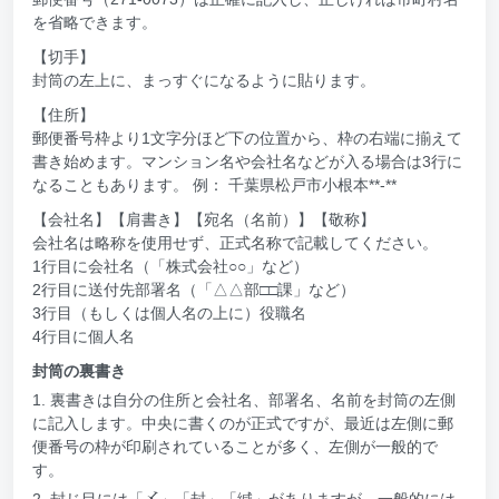
を省略できます。
【切手】
封筒の左上に、まっすぐになるように貼ります。
【住所】
郵便番号枠より1文字分ほど下の位置から、枠の右端に揃えて
書き始めます。マンション名や会社名などが入る場合は3行に
なることもあります。 例： 千葉県松戸市小根本**-**
【会社名】【肩書き】【宛名（名前）】【敬称】
会社名は略称を使用せず、正式名称で記載してください。
1行目に会社名（「株式会社○○」など）
2行目に送付先部署名（「△△部□□課」など）
3行目（もしくは個人名の上に）役職名
4行目に個人名
封筒の裏書き
1. 裏書きは自分の住所と会社名、部署名、名前を封筒の左側
に記入します。中央に書くのが正式ですが、最近は左側に郵
便番号の枠が印刷されていることが多く、左側が一般的で
す。
2. 封じ目には「〆」「封」「緘」がありますが、一般的には