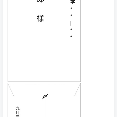
本
*
*
|
*
*