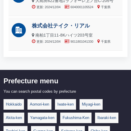
大島田622番地1ラフォーレ上ノ台C-205号
更新: 2024/12/04
6040001105524
千葉県
株式会社テイク・リアル
南柏1丁目11-8Kハイツ203号室
更新: 2024/12/04
9011801041330
千葉県
Prefecture menu
You can search postal codes by prefecture
Hokkaido
Aomori-ken
Iwate-ken
Miyagi-ken
Akita-ken
Yamagata-ken
Fukushima-Ken
Ibaraki-ken