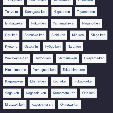
Tochigi-ken
Gunma-ken
Saitama-ken
Chiba-ken
Tōkyō-to
Kanagawa-ken
Niigata-ken
Toyama-ken
Ishikawa-ken
Fukui-ken
Yamanashi-ken
Nagano-ken
Gifu-ken
Shizuoka-ken
Aichi-ken
Mie-ken
Shiga-ken
Kyoto-fu
Ōsaka-fu
Hyōgo-ken
Nara-ken
Wakayama-Ken
Tottori-ken
Shimane-ken
Okayama-ken
Hiroshima-ken
Yamaguchi-ken
Tokushima-ken
Kagawa-ken
Ehime-ken
Kochi-ken
Fukuoka-ken
Saga-ken
Nagasaki-ken
Kumamoto-ken
Ōita-ken
Miyazaki-ken
Kagoshima-shi
Okinawa-ken