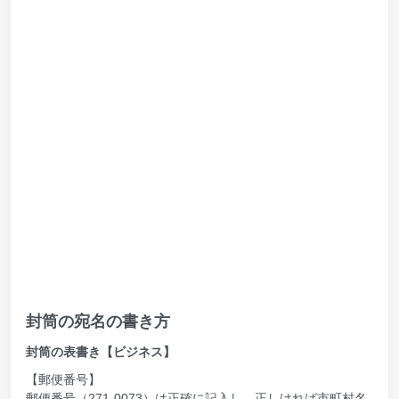
封筒の宛名の書き方
封筒の表書き【ビジネス】
【郵便番号】
郵便番号（271-0073）は正確に記入し、正しければ市町村名