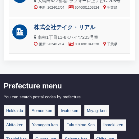
大島田622番地1ラフォーレ上ノ台C-205号
更新: 2024/12/04
6040001105524
千葉県
株式会社テイク・リアル
南柏1丁目11-8Kハイツ203号室
更新: 2024/12/04
9011801041330
千葉県
Prefecture menu
You can search postal codes by prefecture
Hokkaido
Aomori-ken
Iwate-ken
Miyagi-ken
Akita-ken
Yamagata-ken
Fukushima-Ken
Ibaraki-ken