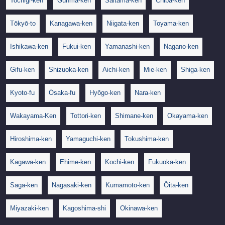
Tochigi-ken
Gunma-ken
Saitama-ken
Chiba-ken
Tōkyō-to
Kanagawa-ken
Niigata-ken
Toyama-ken
Ishikawa-ken
Fukui-ken
Yamanashi-ken
Nagano-ken
Gifu-ken
Shizuoka-ken
Aichi-ken
Mie-ken
Shiga-ken
Kyoto-fu
Ōsaka-fu
Hyōgo-ken
Nara-ken
Wakayama-Ken
Tottori-ken
Shimane-ken
Okayama-ken
Hiroshima-ken
Yamaguchi-ken
Tokushima-ken
Kagawa-ken
Ehime-ken
Kochi-ken
Fukuoka-ken
Saga-ken
Nagasaki-ken
Kumamoto-ken
Ōita-ken
Miyazaki-ken
Kagoshima-shi
Okinawa-ken