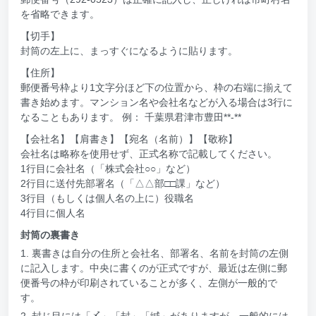
を省略できます。
【切手】
封筒の左上に、まっすぐになるように貼ります。
【住所】
郵便番号枠より1文字分ほど下の位置から、枠の右端に揃えて
書き始めます。マンション名や会社名などが入る場合は3行に
なることもあります。 例： 千葉県君津市豊田**-**
【会社名】【肩書き】【宛名（名前）】【敬称】
会社名は略称を使用せず、正式名称で記載してください。
1行目に会社名（「株式会社○○」など）
2行目に送付先部署名（「△△部□□課」など）
3行目（もしくは個人名の上に）役職名
4行目に個人名
封筒の裏書き
1. 裏書きは自分の住所と会社名、部署名、名前を封筒の左側
に記入します。中央に書くのが正式ですが、最近は左側に郵
便番号の枠が印刷されていることが多く、左側が一般的で
す。
2. 封じ目には「〆」「封」「緘」がありますが、一般的には