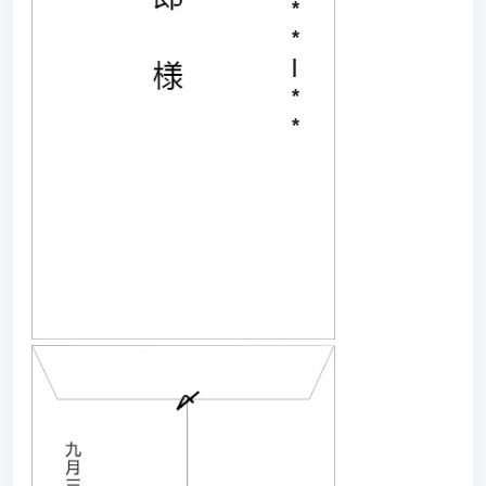
*
*
|
*
*