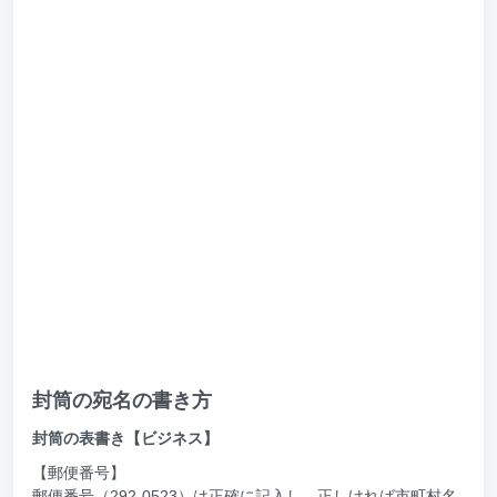
封筒の宛名の書き方
封筒の表書き【ビジネス】
【郵便番号】
郵便番号（292-0523）は正確に記入し、正しければ市町村名