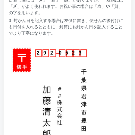
「〆」がよく使われます。お祝い事の場合は「寿」や「賀」
の字を用います。
3. 封かん日を記入する場合は左側に書き、便せんの後付けに
も日付を入れるとともに、封筒にも封かん日を記入すること
でより丁寧になります。
2
9
2
0
5
2
3
千
葉
県
君
津
市
豊
田