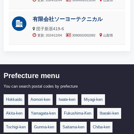
更新: 2024/12/04
5090002011206
山梨県
有限会社ソーヨーテクニカル
団子新居419-6
更新: 2024/12/04
3090002002082
山梨県
Prefecture menu
You can search postal codes by prefecture
Hokkaido
Aomori-ken
Iwate-ken
Miyagi-ken
Akita-ken
Yamagata-ken
Fukushima-Ken
Ibaraki-ken
Tochigi-ken
Gunma-ken
Saitama-ken
Chiba-ken