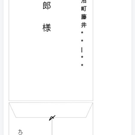
沼
町
藤
井
*
*
|
*
*