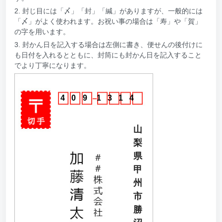
2. 封じ目には「〆」「封」「緘」がありますが、一般的には
「〆」がよく使われます。お祝い事の場合は「寿」や「賀」
の字を用います。
3. 封かん日を記入する場合は左側に書き、便せんの後付けに
も日付を入れるとともに、封筒にも封かん日を記入すること
でより丁寧になります。
4
0
9
1
3
1
4
山
梨
県
甲
州
市
勝