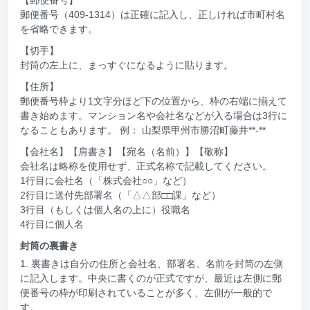
郵便番号（409-1314）は正確に記入し、正しければ市町村名
を省略できます。
【切手】
封筒の左上に、まっすぐになるように貼ります。
【住所】
郵便番号枠より1文字分ほど下の位置から、枠の右端に揃えて
書き始めます。マンション名や会社名などが入る場合は3行に
なることもあります。 例： 山梨県甲州市勝沼町藤井**-**
【会社名】【肩書き】【宛名（名前）】【敬称】
会社名は略称を使用せず、正式名称で記載してください。
1行目に会社名（「株式会社○○」など）
2行目に送付先部署名（「△△部□□課」など）
3行目（もしくは個人名の上に）役職名
4行目に個人名
封筒の裏書き
1. 裏書きは自分の住所と会社名、部署名、名前を封筒の左側
に記入します。中央に書くのが正式ですが、最近は左側に郵
便番号の枠が印刷されていることが多く、左側が一般的で
す。