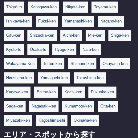
Tōkyō-to
Kanagawa-ken
Niigata-ken
Toyama-ken
Ishikawa-ken
Fukui-ken
Yamanashi-ken
Nagano-ken
Gifu-ken
Shizuoka-ken
Aichi-ken
Mie-ken
Shiga-ken
Kyoto-fu
Ōsaka-fu
Hyōgo-ken
Nara-ken
Wakayama-Ken
Tottori-ken
Shimane-ken
Okayama-ken
Hiroshima-ken
Yamaguchi-ken
Tokushima-ken
Kagawa-ken
Ehime-ken
Kochi-ken
Fukuoka-ken
Saga-ken
Nagasaki-ken
Kumamoto-ken
Ōita-ken
Miyazaki-ken
Kagoshima-shi
Okinawa-ken
エリア・スポットから探す