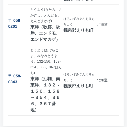
とうよう(うたろ、さ
かぎし、えんども、
ほろいずみぐんえりも
〒 058-
えんどまかげ)
北海道
ちょう
0201
東洋（歌露、坂
幌泉郡えりも町
岸、エンドモ、
エンドマカゲ）
とうよう(あぶらこ
ま、みなみとうよ
う、132-156、158-
354、366、367ばん
ち)
ほろいずみぐんえりも
〒 058-
東洋（油駒、南
北海道
ちょう
0343
東洋、１３２～
幌泉郡えりも町
１５６、１５８
～３５４、３６
６、３６７番
地）