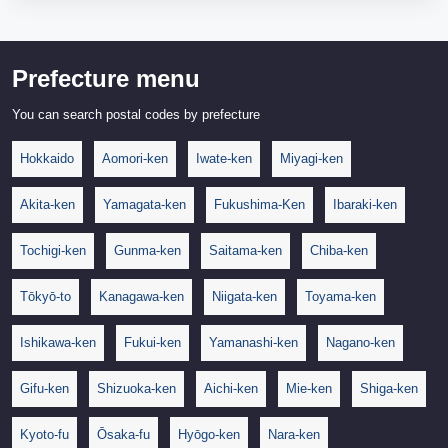
Prefecture menu
You can search postal codes by prefecture
Hokkaido
Aomori-ken
Iwate-ken
Miyagi-ken
Akita-ken
Yamagata-ken
Fukushima-Ken
Ibaraki-ken
Tochigi-ken
Gunma-ken
Saitama-ken
Chiba-ken
Tōkyō-to
Kanagawa-ken
Niigata-ken
Toyama-ken
Ishikawa-ken
Fukui-ken
Yamanashi-ken
Nagano-ken
Gifu-ken
Shizuoka-ken
Aichi-ken
Mie-ken
Shiga-ken
Kyoto-fu
Ōsaka-fu
Hyōgo-ken
Nara-ken