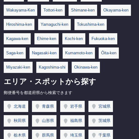
Wakayama-Ken
Tottori-ken
Shimane-ken
Okayama-ken
Hiroshima-ken
Yamaguchi-ken
Tokushima-ken
Kagawa-ken
Ehime-ken
Kochi-ken
Fukuoka-ken
Saga-ken
Nagasaki-ken
Kumamoto-ken
Ōita-ken
Miyazaki-ken
Kagoshima-shi
Okinawa-ken
エリア・スポットから探す
郵便番号を都道府県から検索できます
北海道
青森県
岩手県
宮城県
秋田県
山形県
福島県
茨城県
栃木県
群馬県
埼玉県
千葉県