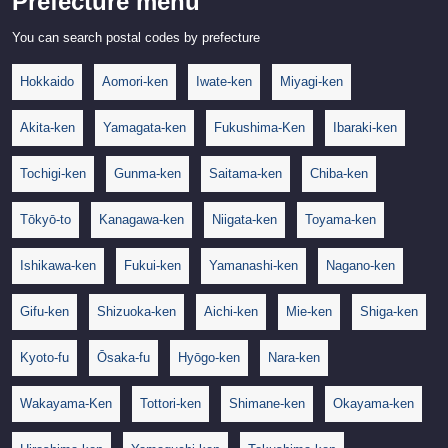
Prefecture menu
You can search postal codes by prefecture
Hokkaido
Aomori-ken
Iwate-ken
Miyagi-ken
Akita-ken
Yamagata-ken
Fukushima-Ken
Ibaraki-ken
Tochigi-ken
Gunma-ken
Saitama-ken
Chiba-ken
Tōkyō-to
Kanagawa-ken
Niigata-ken
Toyama-ken
Ishikawa-ken
Fukui-ken
Yamanashi-ken
Nagano-ken
Gifu-ken
Shizuoka-ken
Aichi-ken
Mie-ken
Shiga-ken
Kyoto-fu
Ōsaka-fu
Hyōgo-ken
Nara-ken
Wakayama-Ken
Tottori-ken
Shimane-ken
Okayama-ken