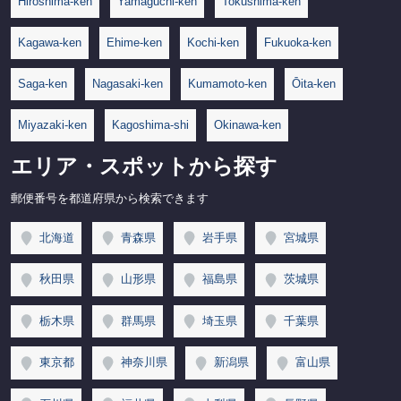
Hiroshima-ken
Yamaguchi-ken
Tokushima-ken
Kagawa-ken
Ehime-ken
Kochi-ken
Fukuoka-ken
Saga-ken
Nagasaki-ken
Kumamoto-ken
Ōita-ken
Miyazaki-ken
Kagoshima-shi
Okinawa-ken
エリア・スポットから探す
郵便番号を都道府県から検索できます
北海道
青森県
岩手県
宮城県
秋田県
山形県
福島県
茨城県
栃木県
群馬県
埼玉県
千葉県
東京都
神奈川県
新潟県
富山県