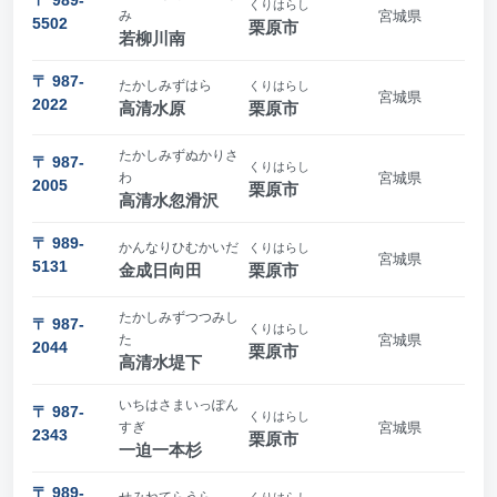
くりはらし
み
宮城県
5502
栗原市
若柳川南
〒 987-
たかしみずはら
くりはらし
宮城県
2022
高清水原
栗原市
たかしみずぬかりさ
〒 987-
くりはらし
わ
宮城県
2005
栗原市
高清水忽滑沢
〒 989-
かんなりひむかいだ
くりはらし
宮城県
5131
金成日向田
栗原市
たかしみずつつみし
〒 987-
くりはらし
た
宮城県
2044
栗原市
高清水堤下
いちはさまいっぽん
〒 987-
くりはらし
すぎ
宮城県
2343
栗原市
一迫一本杉
〒 989-
せみねてらうら
くりはらし