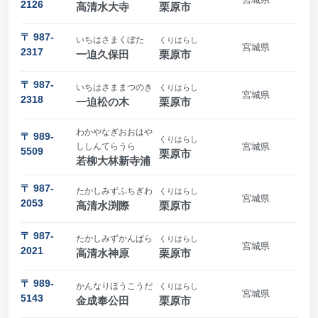
2126
高清水大寺
栗原市
〒 987-
いちはさまくぼた
くりはらし
宮城県
2317
一迫久保田
栗原市
〒 987-
いちはさままつのき
くりはらし
宮城県
2318
一迫松の木
栗原市
わかやなぎおおはや
〒 989-
くりはらし
ししんてらうら
宮城県
5509
栗原市
若柳大林新寺浦
〒 987-
たかしみずふちぎわ
くりはらし
宮城県
2053
高清水渕際
栗原市
〒 987-
たかしみずかんぱら
くりはらし
宮城県
2021
高清水神原
栗原市
〒 989-
かんなりほうこうだ
くりはらし
宮城県
5143
金成奉公田
栗原市