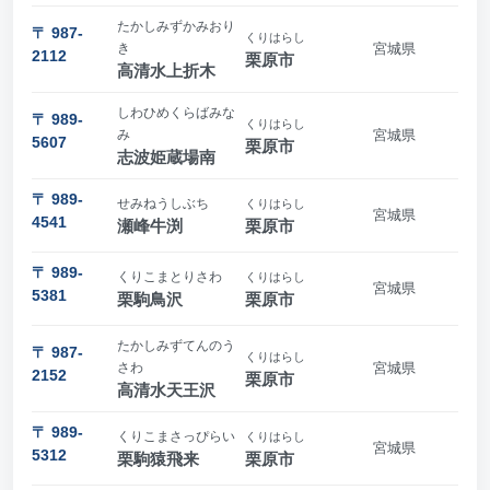
たかしみずかみおり
〒 987-
くりはらし
き
宮城県
2112
栗原市
高清水上折木
しわひめくらばみな
〒 989-
くりはらし
み
宮城県
5607
栗原市
志波姫蔵場南
〒 989-
せみねうしぶち
くりはらし
宮城県
4541
瀬峰牛渕
栗原市
〒 989-
くりこまとりさわ
くりはらし
宮城県
5381
栗駒鳥沢
栗原市
たかしみずてんのう
〒 987-
くりはらし
さわ
宮城県
2152
栗原市
高清水天王沢
〒 989-
くりこまさっぴらい
くりはらし
宮城県
5312
栗駒猿飛来
栗原市