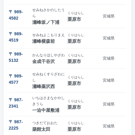
せみねさかのしたう
〒 989-
くりはらし
ら
宮城県
4582
栗原市
瀬峰坂ノ下浦
〒 989-
せみねよこもりまえ
くりはらし
宮城県
4519
瀬峰横森前
栗原市
〒 989-
かんなりほしやざわ
くりはらし
宮城県
5132
金成干谷沢
栗原市
せみねくすりざわに
〒 989-
くりはらし
し
宮城県
4577
栗原市
瀬峰薬沢西
いちはさまなかやし
〒 987-
くりはらし
きうら
宮城県
2341
栗原市
一迫中屋敷浦
〒 987-
つきだておおた
くりはらし
宮城県
2225
築館太田
栗原市