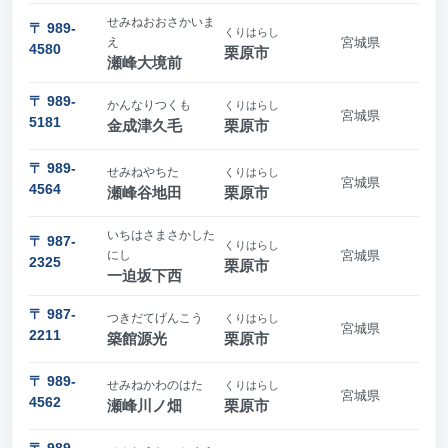
せみねおおさかいま
〒 989-
くりはらし
え
宮城県
4580
栗原市
瀬峰大境前
〒 989-
かんなりつくも
くりはらし
宮城県
5181
金成津久毛
栗原市
〒 989-
せみねやちた
くりはらし
宮城県
4564
瀬峰谷地田
栗原市
いちはさまさかした
〒 987-
くりはらし
にし
宮城県
2325
栗原市
一迫坂下西
〒 987-
つきだてげんこう
くりはらし
宮城県
2211
築館源光
栗原市
〒 989-
せみねかわのはた
くりはらし
宮城県
4562
瀬峰川ノ畑
栗原市
〒 989-