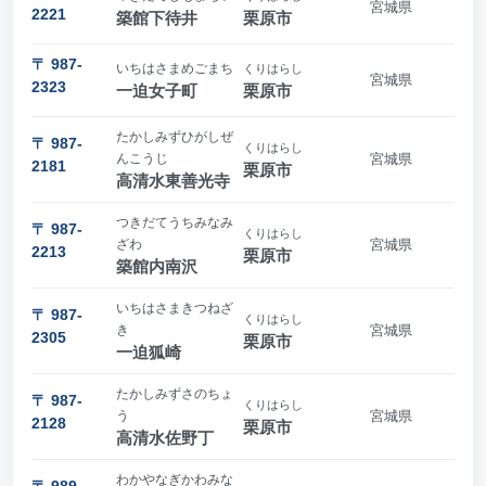
宮城県
2221
築館下待井
栗原市
〒 987-
いちはさまめごまち
くりはらし
宮城県
2323
一迫女子町
栗原市
たかしみずひがしぜ
〒 987-
くりはらし
んこうじ
宮城県
2181
栗原市
高清水東善光寺
つきだてうちみなみ
〒 987-
くりはらし
ざわ
宮城県
2213
栗原市
築館内南沢
いちはさまきつねざ
〒 987-
くりはらし
き
宮城県
2305
栗原市
一迫狐崎
たかしみずさのちょ
〒 987-
くりはらし
う
宮城県
2128
栗原市
高清水佐野丁
わかやなぎかわみな
〒 989-