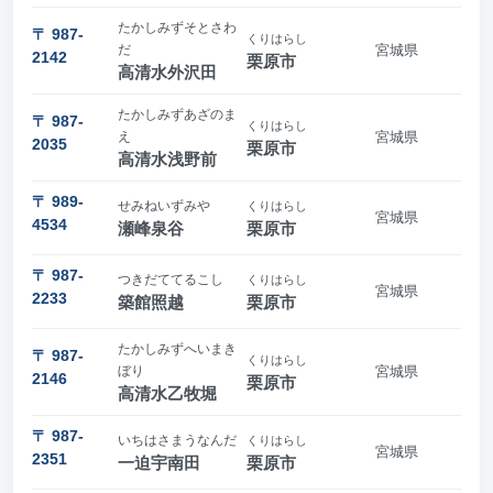
たかしみずそとさわ
〒 987-
くりはらし
だ
宮城県
2142
栗原市
高清水外沢田
たかしみずあざのま
〒 987-
くりはらし
え
宮城県
2035
栗原市
高清水浅野前
〒 989-
せみねいずみや
くりはらし
宮城県
4534
瀬峰泉谷
栗原市
〒 987-
つきだててるこし
くりはらし
宮城県
2233
築館照越
栗原市
たかしみずへいまき
〒 987-
くりはらし
ぼり
宮城県
2146
栗原市
高清水乙牧堀
〒 987-
いちはさまうなんだ
くりはらし
宮城県
2351
一迫宇南田
栗原市