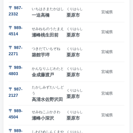
〒 987-
いちはさまたかはし
くりはらし
宮城県
2332
一迫高橋
栗原市
〒 989-
せみねものうたまえ
くりはらし
宮城県
4514
瀬峰桃生田前
栗原市
〒 987-
つきだていもぞね
くりはらし
宮城県
2271
築館芋埣
栗原市
〒 989-
かんなりふじわたと
くりはらし
宮城県
4803
金成藤渡戸
栗原市
たかしみずたいしど
〒 987-
くりはらし
う
宮城県
2127
栗原市
高清水佐野沢田
〒 989-
せみねこぶかさわ
くりはらし
宮城県
4504
瀬峰小深沢
栗原市
〒 989-
しわひめしんくまや
くりはらし