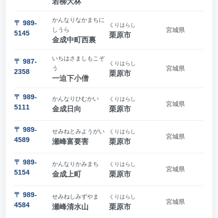
若柳大林
かんなりなかまちに
〒 989-
くりはらし
しうら
宮城県
5145
栗原市
金成中町西裏
いちはさましもこぞ
〒 987-
くりはらし
う
宮城県
2358
栗原市
一迫下小僧
〒 989-
かんなりひむかい
くりはらし
宮城県
5111
金成日向
栗原市
〒 989-
せみねとみようがい
くりはらし
宮城県
4589
瀬峰富要害
栗原市
〒 989-
かんなりかみまち
くりはらし
宮城県
5154
金成上町
栗原市
〒 989-
せみねしみずやま
くりはらし
宮城県
4584
瀬峰清水山
栗原市