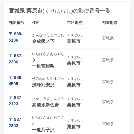
宮城県 栗原市
(くりはらし)の郵便番号一覧
郵便番号
住所
市区町村
都道府県
〒 989-
かんなりくまのした
くりはらし
宮城県
5136
金成熊ノ下
栗原市
いちはさまあらやし
〒 987-
くりはらし
き
宮城県
2336
栗原市
一迫荒屋敷
〒 989-
せみねかりやすざわ
くりはらし
宮城県
4505
瀬峰刈安沢
栗原市
〒 987-
たかしみずしんさの
くりはらし
宮城県
2123
高清水新佐野
栗原市
いちはさまかたござ
〒 987-
くりはらし
わ
宮城県
2302
栗原市
一迫片子沢