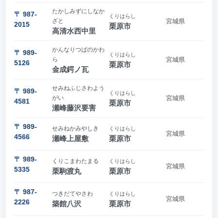
たかしみずにしなか
〒 987-
くりはらし
ざと
宮城県
2015
栗原市
高清水西中里
かんなりつばのかわ
〒 989-
くりはらし
ら
宮城県
5126
栗原市
金成鍔ノ瓦
せみねふじさわよう
〒 989-
くりはらし
がい
宮城県
4581
栗原市
瀬峰藤沢要害
〒 989-
せみねかみやしき
くりはらし
宮城県
4566
瀬峰上屋敷
栗原市
〒 989-
くりこまわたまる
くりはらし
宮城県
5335
栗駒渡丸
栗原市
〒 987-
つきだてやさわ
くりはらし
宮城県
2226
築館八沢
栗原市