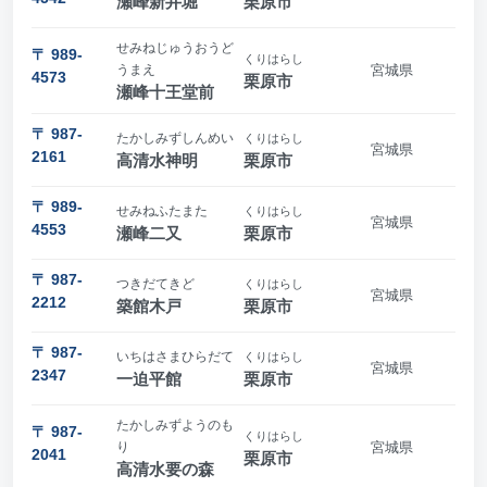
瀬峰新井堀
栗原市
せみねじゅうおうど
〒 989-
くりはらし
うまえ
宮城県
4573
栗原市
瀬峰十王堂前
〒 987-
たかしみずしんめい
くりはらし
宮城県
2161
高清水神明
栗原市
〒 989-
せみねふたまた
くりはらし
宮城県
4553
瀬峰二又
栗原市
〒 987-
つきだてきど
くりはらし
宮城県
2212
築館木戸
栗原市
〒 987-
いちはさまひらだて
くりはらし
宮城県
2347
一迫平館
栗原市
たかしみずようのも
〒 987-
くりはらし
り
宮城県
2041
栗原市
高清水要の森