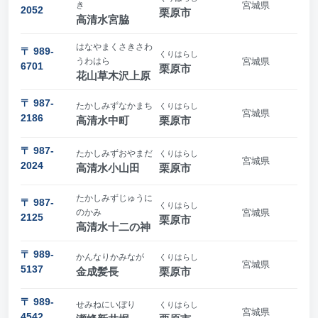
き
宮城県
2052
栗原市
高清水宮脇
はなやまくさきさわ
〒 989-
くりはらし
うわはら
宮城県
6701
栗原市
花山草木沢上原
〒 987-
たかしみずなかまち
くりはらし
宮城県
2186
高清水中町
栗原市
〒 987-
たかしみずおやまだ
くりはらし
宮城県
2024
高清水小山田
栗原市
たかしみずじゅうに
〒 987-
くりはらし
のかみ
宮城県
2125
栗原市
高清水十二の神
〒 989-
かんなりかみなが
くりはらし
宮城県
5137
金成髪長
栗原市
〒 989-
せみねにいぼり
くりはらし
宮城県
4542