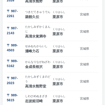
2026
高清水熊野
栗原市
〒 987-
つきだてきゅうでん
くりはらし
宮城県
2261
築館久伝
栗原市
たかしみずかくまん
〒 987-
くりはらし
じ
宮城県
2143
栗原市
高清水覚満寺
〒 989-
せみねちからいし
くりはらし
宮城県
4503
瀬峰力石
栗原市
〒 989-
かんなりながねざわ
くりはらし
宮城県
5162
金成長根沢
栗原市
たかしみずくまのど
〒 987-
くりはらし
う
宮城県
2023
栗原市
高清水熊野堂
〒 989-
しわひめぬまざき
くりはらし
宮城県
5615
志波姫沼崎
栗原市