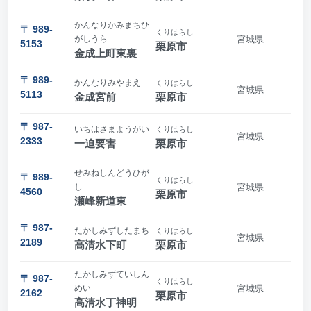
かんなりかみまちひ
〒 989-
くりはらし
がしうら
宮城県
5153
栗原市
金成上町東裏
〒 989-
かんなりみやまえ
くりはらし
宮城県
5113
金成宮前
栗原市
〒 987-
いちはさまようがい
くりはらし
宮城県
2333
一迫要害
栗原市
せみねしんどうひが
〒 989-
くりはらし
し
宮城県
4560
栗原市
瀬峰新道東
〒 987-
たかしみずしたまち
くりはらし
宮城県
2189
高清水下町
栗原市
たかしみずていしん
〒 987-
くりはらし
めい
宮城県
2162
栗原市
高清水丁神明