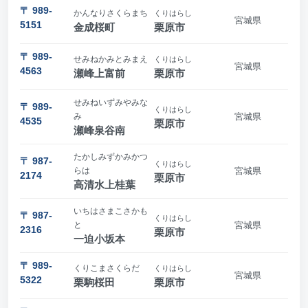
〒 989-
かんなりさくらまち
くりはらし
宮城県
5151
金成桜町
栗原市
〒 989-
せみねかみとみまえ
くりはらし
宮城県
4563
瀬峰上富前
栗原市
せみねいずみやみな
〒 989-
くりはらし
み
宮城県
4535
栗原市
瀬峰泉谷南
たかしみずかみかつ
〒 987-
くりはらし
らは
宮城県
2174
栗原市
高清水上桂葉
いちはさまこさかも
〒 987-
くりはらし
と
宮城県
2316
栗原市
一迫小坂本
〒 989-
くりこまさくらだ
くりはらし
宮城県
5322
栗駒桜田
栗原市