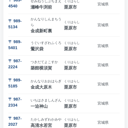
せみねうしぶちまえ
くりはらし
宮城県
4540
瀬峰牛渕前
栗原市
かんなりしんまちう
〒 989-
くりはらし
ら
宮城県
5134
栗原市
金成新町裏
〒 989-
うぐいすざわふくろ
くりはらし
宮城県
5401
鶯沢袋
栗原市
〒 987-
つきだてよこすか
くりはらし
宮城県
2224
築館横須賀
栗原市
〒 989-
かんなりおおはらぎ
くりはらし
宮城県
5185
金成大原木
栗原市
〒 987-
いちはさましんざん
くりはらし
宮城県
2334
一迫神山
栗原市
〒 987-
たかしみずわかみや
くりはらし
宮城県
2027
高清水若宮
栗原市