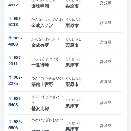
宮城県
4572
瀬峰寺浦
栗原市
〒 989-
かんなりいりのさわ
くりはらし
宮城県
5118
金成入ノ沢
栗原市
〒 989-
かんなりありかべ
くりはらし
宮城県
4806
金成有壁
栗原市
〒 987-
いちはさまみさき
くりはらし
宮城県
2311
一迫御崎
栗原市
〒 987-
つきだてかみみやの
くりはらし
宮城県
2275
築館上宮野
栗原市
うぐいすざわきたご
〒 989-
くりはらし
う
宮城県
5403
栗原市
鶯沢北郷
わかやなぎおおはや
〒 989-
くりはらし
し
宮城県
5506
栗原市