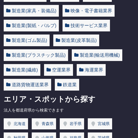
製造業(家具・装備品)
映像・電子書籍業界
製造業(製紙・パルプ)
技術サービス業界
製造業(ゴム製品)
製造業(皮革製品)
製造業(プラスチック製品)
製造業(輸送用機械)
製造業(繊維)
空運業界
海運業界
道路貨物運送業界
鉄道業
エリア・スポットから探す
法人を都道府県から検索できます
北海道
青森県
岩手県
宮城県
秋田県
山形県
福島県
茨城県