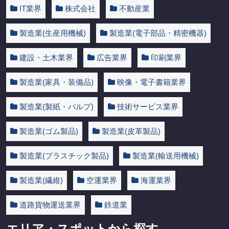
IT業界
株式会社
不動産業
製造業(生産用機械)
製造業(電子部品・精密機器)
建設・土木業界
広告業界
印刷業界
製造業(家具・装備品)
映像・電子書籍業界
製造業(製紙・パルプ)
技術サービス業界
製造業(ゴム製品)
製造業(皮革製品)
製造業(プラスチック製品)
製造業(輸送用機械)
製造業(繊維)
空運業界
海運業界
道路貨物運送業界
鉄道業
エリア・スポットから探す