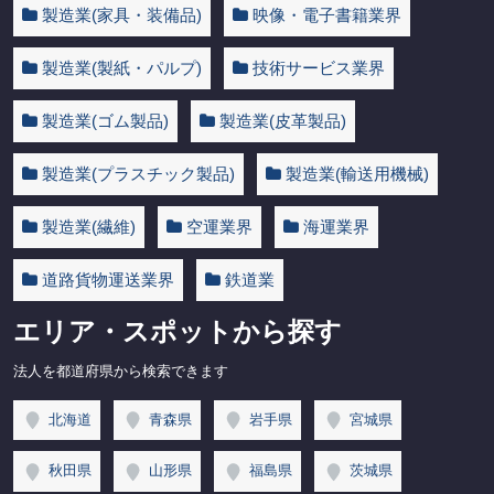
製造業(家具・装備品)
映像・電子書籍業界
製造業(製紙・パルプ)
技術サービス業界
製造業(ゴム製品)
製造業(皮革製品)
製造業(プラスチック製品)
製造業(輸送用機械)
製造業(繊維)
空運業界
海運業界
道路貨物運送業界
鉄道業
エリア・スポットから探す
法人を都道府県から検索できます
北海道
青森県
岩手県
宮城県
秋田県
山形県
福島県
茨城県