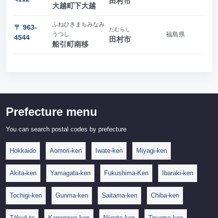
田村市
大越町下大越
ふねひきまちみなみ
〒 963-
たむらし
うつし
福島県
4544
田村市
船引町南移
Prefecture menu
You can search postal codes by prefecture
Hokkaido
Aomori-ken
Iwate-ken
Miyagi-ken
Akita-ken
Yamagata-ken
Fukushima-Ken
Ibaraki-ken
Tochigi-ken
Gunma-ken
Saitama-ken
Chiba-ken
Tōkyō-to
Kanagawa-ken
Niigata-ken
Toyama-ken