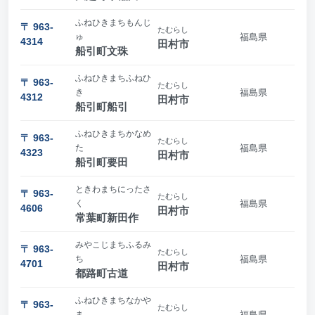
ふねひきまちもんじ
〒 963-
たむらし
ゅ
福島県
4314
田村市
船引町文珠
ふねひきまちふねひ
〒 963-
たむらし
き
福島県
4312
田村市
船引町船引
ふねひきまちかなめ
〒 963-
たむらし
た
福島県
4323
田村市
船引町要田
ときわまちにったさ
〒 963-
たむらし
く
福島県
4606
田村市
常葉町新田作
みやこじまちふるみ
〒 963-
たむらし
ち
福島県
4701
田村市
都路町古道
ふねひきまちなかや
〒 963-
たむらし
ま
福島県