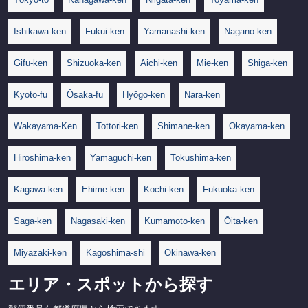
Ishikawa-ken
Fukui-ken
Yamanashi-ken
Nagano-ken
Gifu-ken
Shizuoka-ken
Aichi-ken
Mie-ken
Shiga-ken
Kyoto-fu
Ōsaka-fu
Hyōgo-ken
Nara-ken
Wakayama-Ken
Tottori-ken
Shimane-ken
Okayama-ken
Hiroshima-ken
Yamaguchi-ken
Tokushima-ken
Kagawa-ken
Ehime-ken
Kochi-ken
Fukuoka-ken
Saga-ken
Nagasaki-ken
Kumamoto-ken
Ōita-ken
Miyazaki-ken
Kagoshima-shi
Okinawa-ken
エリア・スポットから探す