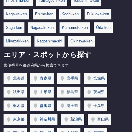
Hiroshima-ken
Yamaguchi-ken
Tokushima-ken
Kagawa-ken
Ehime-ken
Kochi-ken
Fukuoka-ken
Saga-ken
Nagasaki-ken
Kumamoto-ken
Ōita-ken
Miyazaki-ken
Kagoshima-shi
Okinawa-ken
エリア・スポットから探す
郵便番号を都道府県から検索できます
北海道
青森県
岩手県
宮城県
秋田県
山形県
福島県
茨城県
栃木県
群馬県
埼玉県
千葉県
東京都
神奈川県
新潟県
富山県