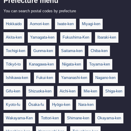
Prefecture menu
You can search postal codes by prefecture
Hokkaido
Aomori-ken
Iwate-ken
Miyagi-ken
Akita-ken
Yamagata-ken
Fukushima-Ken
Ibaraki-ken
Tochigi-ken
Gunma-ken
Saitama-ken
Chiba-ken
Tōkyō-to
Kanagawa-ken
Niigata-ken
Toyama-ken
Ishikawa-ken
Fukui-ken
Yamanashi-ken
Nagano-ken
Gifu-ken
Shizuoka-ken
Aichi-ken
Mie-ken
Shiga-ken
Kyoto-fu
Ōsaka-fu
Hyōgo-ken
Nara-ken
Wakayama-Ken
Tottori-ken
Shimane-ken
Okayama-ken