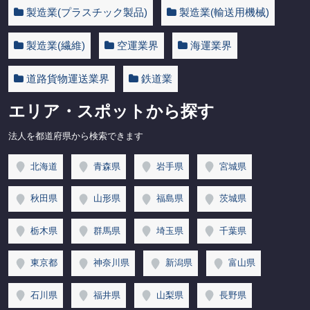
製造業(プラスチック製品)
製造業(輸送用機械)
製造業(繊維)
空運業界
海運業界
道路貨物運送業界
鉄道業
エリア・スポットから探す
法人を都道府県から検索できます
北海道
青森県
岩手県
宮城県
秋田県
山形県
福島県
茨城県
栃木県
群馬県
埼玉県
千葉県
東京都
神奈川県
新潟県
富山県
石川県
福井県
山梨県
長野県