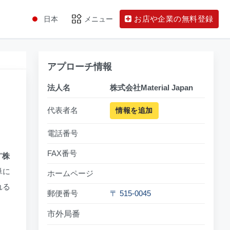
お店や企業の無料登録
日本
メニュー
アプローチ情報
法人名
株式会社Material Japan
代表者名
情報を追加
電話番号
FAX番号
"
株
単に
ホームページ
れる
郵便番号
〒 515-0045
市外局番