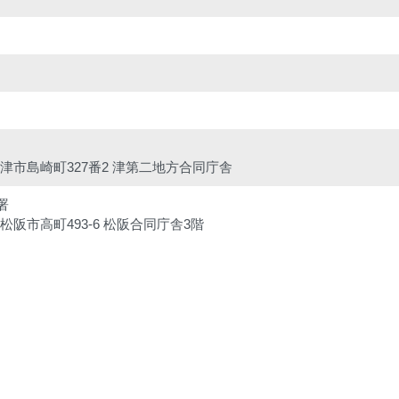
三重県津市島崎町327番2 津第二地方合同庁舎
署
重県松阪市高町493-6 松阪合同庁舎3階